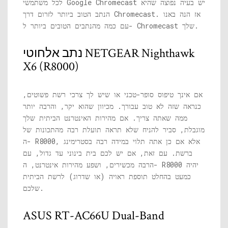
לכל משתמשי Google Chromecast יש בעיה נפוצה שהיא
הנתב הטוב ביותר לזרום דרך Chromecast. אז הנה באנו
עם כמה מהנתבים הטובים ביותר ל- Chromecast שלך.
נתב אלחוטי NETGEAR Nighthawk
X6 (R8000)
אם אינך טיפוס סופר-טכני או שיש לך צרכי רשת פשוטים,
כנראה שזה לא טוב עבורך. מכיוון שהוא יקר, והרבה יותר
ממה שאתה צריך. אם מהירות האינטרנט הביתית שלך
מוגבלת, סביר להניח שלא תראה תועלת רבה מהתכונות של
ה- R8000, אלא אם כן אתה תלוי במידה רבה בסטרימינג
ברשת. עם זאת, אם יש לכם בית בינוני עד גדול, עם
הרבה מכשירים, ושפע מהירות אינטרנט, ה- R8000 יהיה
כמעט בהחלט תוספת ראויה (או שדרוג) לרשת הביתית
שלכם.
ASUS RT-AC66U Dual-Band