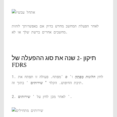
לאחר הפעלת המחשב מחדש בדוק אם באפשרותך לזהות
מחשבים אחרים ברשת שלך או לא.
תיקון -2 שנה את סוג ההפעלה של
FDRS
1. לחץ
חלונות
מַפְתֵחַ
ו'
ס
'מפתח. פעולה זו תפתח את
' בתוך זה.
תיבת החיפוש. הקלד “
שירותים
'.
2. לאחר מכן לחץ על '
שירותים