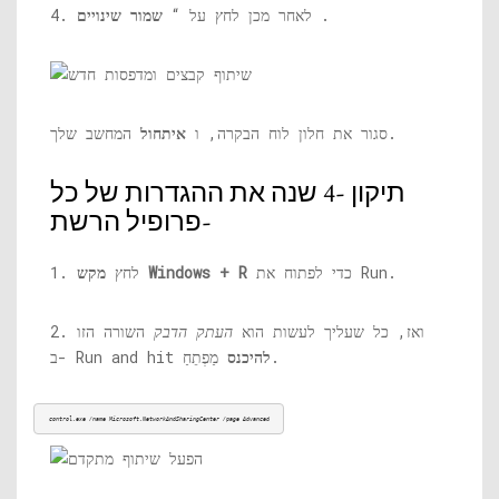
.
4. לאחר מכן לחץ על “
שמור שינויים
המחשב שלך.
סגור את חלון לוח הבקרה, ו
איתחול
תיקון -4 שנה את ההגדרות של כל
פרופיל הרשת-
כדי לפתוח את Run.
מקש Windows + R
1. לחץ
2. ואז, כל שעליך לעשות הוא
העתק הדבק
השורה הזו
מַפְתֵחַ.
להיכנס
ב- Run and hit
control.exe
 /name Microsoft.NetworkAndSharingCenter /page Advanced