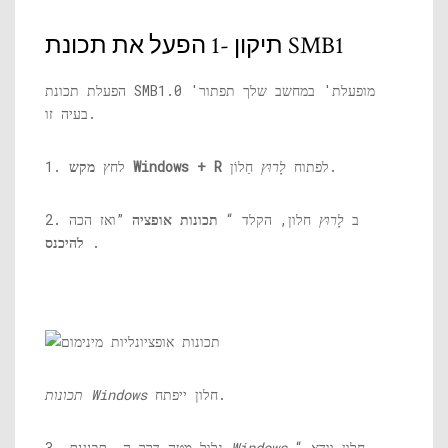
תיקון -1 הפעל את תכונת SMB1
הפעלת תכונת SMB1.0 'מופעלת' במחשב שלך תפתור
בעיה זו.
חַלוֹן.
לפתוח
לָרוּץ
מקש Windows + R
1. לחץ
2. ב
לָרוּץ
חלון, הקלד “
תכונות אופציה
”ואז הכה
.
להיכנס
חלון ייפתח.
תכונות Windows
חלון וודא “
תכונות Windows
3. גלול מטה דרך ה-