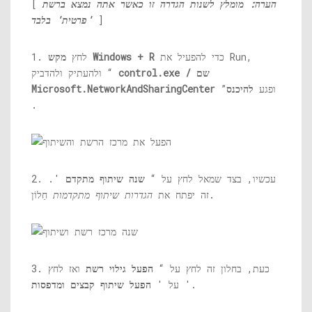
הערה: מומלץ לשנות הגדרה זו כאשר אתה נמצא ברשת
[
]
'פרטית' בלבד
כדי להפעיל את Run,
מקש Windows + R
1. לחץ
/ שם
control.exe
ולהעתיק ולהדביק “
”ופגע
להיכנס
Microsoft.NetworkAndSharingCenter
.
2. עכשיו, בצד שמאל לחץ על “
שנה שיתוף מתקדם
'.
חַלוֹן.
זה יפתח את
הגדרות שיתוף מתקדמות
3. כעת, בחלון זה לחץ על “
הפעל גילוי רשת
ואז לחץ
'.
על '
הפעל שיתוף קבצים ומדפסות