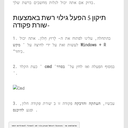
בדוק אם אתה יכול לגלות מחשבים ברשת שלך.
תיקון 5 הפעל גילוי רשת באמצעות
שורת פקודה-
1. בהתחלה, עלינו לפתוח את ה-
לָרוּץ
חַלוֹן. אתה יכול
מקש Windows + R
לעשות זאת על ידי לחיצה על '
”ביחד.
'במסוף הפעלה ואז לחץ על'
בסדר
cmd
2. כעת הקלד '
'.
3. עכשיו,
העתקה והדבקה
פקודה זו ב
שורת פקודה
חלון,
.
ופגע
להיכנס
netsh advfirewall firewall set rule group='Network Discovery' new enable=Yes