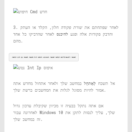
3. לאחר שפתחתם את
שורת פקודה
חלון, הקלד או העתק
והדבק פקודות אלה ופגע
להיכנס
לאחר שהדביקו כל אחד
מהם.
netsh int ip reset 
reset.txt
 netsh winsock reset netsh advfirewall reset
אל תשכח
לְאַתחֵל
במחשב שלך ולאחר אתחול מחדש אתה
אמור להיות מסוגל לגלות את המחשבים ברשת שלך.
אם אתה נתקל בבעיה זו מכיוון שקיבלת עדכון גדול
לאחרונה עבור Windows 10 שלך, עליך לנסות לתקן את
זה במחשב שלך.