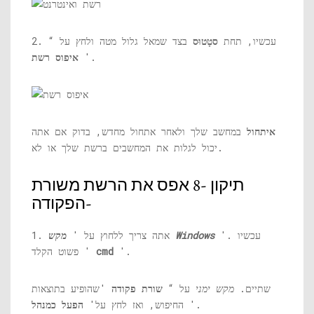
2. עכשיו, תחת
סטָטוּס
בצד שמאל גלול מטה ולחץ על “
'.
איפוס רשת
איתחול
במחשב שלך ולאחר אתחול מחדש, בדוק אם אתה
יכול לגלות את המחשבים ברשת שלך או לא.
תיקון -8 אפס את הרשת משורת
הפקודה-
'. עכשיו
מקש Windows
1. אתה צריך ללחוץ על '
'.
cmd
פשוט הקלד '
שתיים.
מקש ימני
על “
שורת פקודה
'שהופיע בתוצאות
'.
החיפוש, ואז לחץ על'
הפעל כמנהל