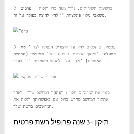
2. ברשימת השירותים, גלול מטה כדי לגלות '
פרסום
על זה.
משאבי גילוי פונקציות
”ו
לחץ לחיצה כפולה
3. עכשיו, ב
נכסים
לחץ על התפריט הנפתח לצד '
סוג
הפעלה:
'ומתוך התפריט הנפתח בחר'
אוטומטי (התחלה
'.
מאוחרת)
'ולחץ על'
להגיש מועמדות
'ו'
בסדר
סגור את
שירותים
חלון ו
לְאַתחֵל
המחשב שלך. לאחר
אתחול המחשב מחדש בדוק אם באפשרותך לגלות את
המחשבים ברשת שלך.
תיקון -3 שנה פרופיל רשת פרטית