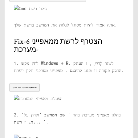
אתה אמור להיות מסוגל לגלות את המחשב ברשת שלך.
Fix-6 הצטרף לרשת ממאפייני
מערכת-
לשגר
לָרוּץ
, ו
העתק
מקש Windows + R.
1. לחץ
חלון ייפתח.
הדבק
פקודה זו ופגע
להיכנס
.
מאפייני מערכת
sysdm.cpl
 SystemProperties
2. בחלון מאפייני מערכת בחר '
שם המחשב
'ולחץ על'
'.
ת. ז רשת...