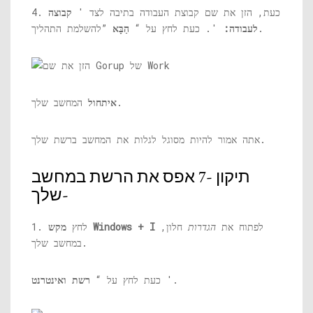
4. כעת, הזן את שם קבוצת העבודה בתיבה לצד '
קבוצה
”להשלמת התהליך.
לעבודה:
'. כעת לחץ על “
הַבָּא
המחשב שלך.
איתחול
אתה אמור להיות מסוגל לגלות את המחשב ברשת שלך.
תיקון -7 אפס את הרשת במחשב
שלך-
לפתוח את
הגדרות
חלון,
מקש Windows + I
1. לחץ
במחשב שלך.
'.
כעת לחץ על “
רשת ואינטרנט