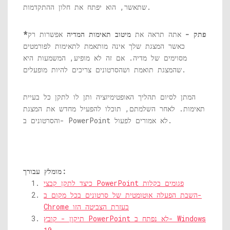
שתאשר, הוא יפתח את חלון ההתקדמות.
*פתק -
אתה תראה את
מיטוב תאימות המדיה
אפשרות רק
כאשר המצגת שלך אינה מותאמת לתאימות לפורמטים
מסוימים של מדיה. אם זה לא מופיע, המשמעות היא
שהמצגת תואמת ושהסרטונים צריכים להיות מופעלים.
המתן לסיום תהליך האופטימיזציה ותן לו לתקן כל בעיית
תאימות. לאחר השלמתם, תוכלו להפעיל מחדש את המצגת
והסרטונים ב- PowerPoint לא אמורים לפעול.
מומלץ עבורך:
כיצד לתקן קבצי PowerPoint פגומים בקלות
השבת הפעלה אוטומטית של סרטונים בכל מקום ב-
Chrome בעזרת הצביטה הזו
תיקון - קובץ PowerPoint לא נפתח ב- Windows