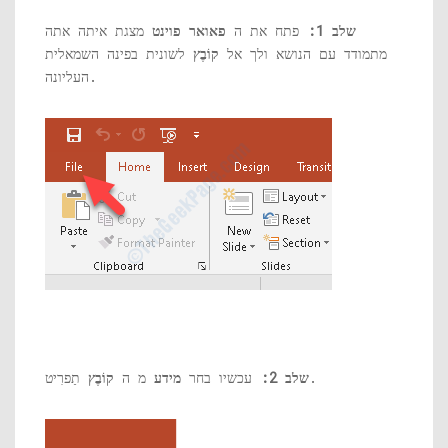
שלב 1:
פתח את ה
פאואר פוינט
מצגת איתה אתה
מתמודד עם הנושא ולך אל
קוֹבֶץ
לשונית בפינה השמאלית
העליונה.
תַפרִיט.
שלב 2:
עכשיו בחר
מידע
מ ה
קוֹבֶץ