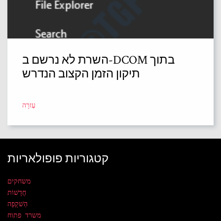
השרת לא נרשם ב-DCOM בתוך
תיקון הזמן הקצוב הנדרש
עֶזרָה
קטגוריות פופולאריות
משחקים
חֲדָשׁוֹת
הַשׁקָפָה
משרד פתוח