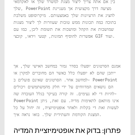
בין אם אתה צריך ליצור מצגת למשרד שלך או לאקדמאי
שלך, PowerPoint מציעה דרך מקצועית אך מעניינת
להציג את הרעיונות שלך באמצעותם. מיקרוסופט משלבת
בתוכה כמה תכונות ממש טובות שעוזרות לך ליצור מצגות
שמושכות את הקהל ומושכות את תשומת ליבן, כמו עם
אפשרות להוסיף תמונות, קטעי וידאו, קובצי GIF ועוד.
אמנם הסרטונים יופעלו בסדר גמור במחשב האישי שלך, אך
ייתכן שהם לא יופעלו כלל כאשר הם מחוברים למקרן או
למחשב אחר. הסרטונים שאינם פועלים ב- PowerPoint
הם נושאים המדווחים על ידי חלק מהמשתמשים ויכולים
להיות די לא נעימים. זה קורה בעיקר בגלל העובדה שה-
PowerPoint אינו מותאם לתאימות מדיה. עם זאת, ניתן
לעשות זאת די בקלות ולאחר אופטימיזציה, זה יחול על כל
המצגת הקודמת והעתידית שלך. בואו נראה איך.
פתרון: בדוק את אופטימיזציית המדיה