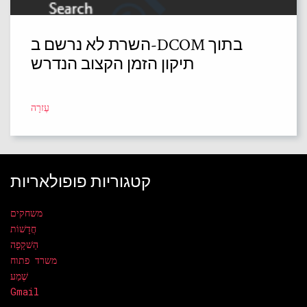
השרת לא נרשם ב-DCOM בתוך
תיקון הזמן הקצוב הנדרש
עֶזרָה
קטגוריות פופולאריות
משחקים
חֲדָשׁוֹת
הַשׁקָפָה
משרד פתוח
שֶׁמַע
Gmail