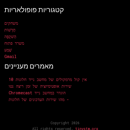
קטגוריות פופולאריות
משחקים
חֲדָשׁוֹת
הַשׁקָפָה
משרד פתוח
שֶׁמַע
Gmail
מאמרים מעניינים
אין קול מרמקולים של מחשב נייד חלונות 10
שירות אופטימיזציה של זמן ריצה נטו
Chromecast הוגדר במחשב נייד
מהו שירות העדכונים של חלונות -
Copyright 2026
All rights reserved.
tinystm.org