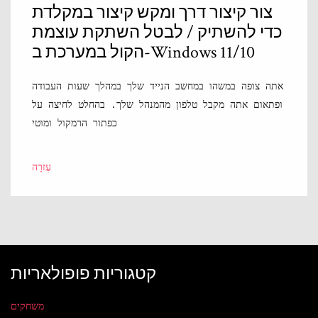
צור קיצור דרך ומקש קיצור במקלדת
כדי להשתיק / לבטל השתקת עוצמת
הקול במערכת ב-Windows 11/10
אתה צופה במשהו במחשב הנייד שלך במהלך שעות העבודה
ופתאום אתה מקבל טלפון מהמנהל שלך. בהחלט לחיצה על
כפתור הרמקול ומוטי
עֶזרָה
קטגוריות פופולאריות
משחקים