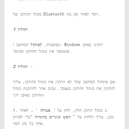
מנהל ההתקן של Bluetooth יוסר לאחר זמן מה.
תהליך 1
בפשטות,
לְאַתחֵל
המחשב ו- Windows יתקינו באופן
אוטומטי את מנהל ההתקן שהוסר.
-
תהליך 2
אם אתחול המחשב שלך לא התקין את מנהל ההתקן, עליך
להתקין את מנהל ההתקן בעצמך. עקוב אחר להתקנת מנהל
ההתקן באופן ידני-
1. ב
מנהל התקן
חלון, לחץ על
'
פעולה
'
.
לאחר
מכן, עליך ללחוץ על “
חפש שינויים בחומרה
”כדי לסרוק
אחר כל נהג חסר.