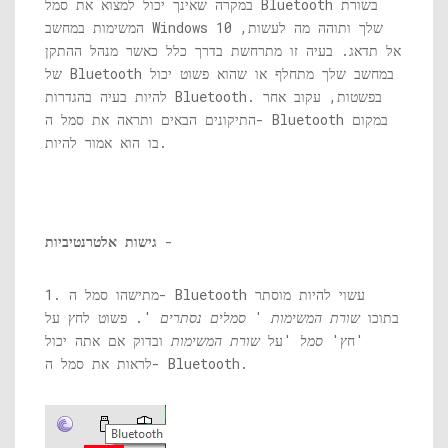
במקרה שאינך יכול למצוא את סמל Bluetooth בשורת
המשימות במחשב Windows 10 שלך ותוהה מה לעשות,
אל תדאג. בעיה זו מתרחשת בדרך כלל כאשר מנהל ההתקן
של Bluetooth במחשב שלך מתחלף או שהוא פשוט יכול
להיות בעיה בהגדרות Bluetooth. בפשטות, עקוב אחר
התיקונים הבאים ותראה את סמל ה- Bluetooth במקום
בו הוא אמור להיות.
-
גישות אלטרנטיביות
1. מתישהו סמל ה- Bluetooth עשוי להיות מוסתר
בתוכו
שורת המשימות
'
סמלים נסתרים
'. פשוט לחץ על
'חץ'
סמל
'על
שורת המשימות
ובדוק אם אתה יכול
לראות את סמל ה- Bluetooth.