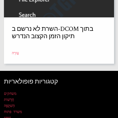
השרת לא נרשם ב-DCOM בתוך
תיקון הזמן הקצוב הנדרש
עֶזרָה
קטגוריות פופולאריות
משחקים
חֲדָשׁוֹת
הַשׁקָפָה
משרד פתוח
שֶׁמַע