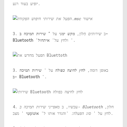
יופיע בעוד רגע.
3. ב
שירותים
חַלוֹן,
מקש ימני
על “
שירות תמיכה ב-
'.
'ולחץ על'
איתחול
Bluetooth
3. באופן דומה,
לחץ לחיצה כפולה
על '
שירות תמיכה
'.
ב- Bluetooth
חלון,
מאפייני שירות תמיכה ב- Bluetooth
4. עכשיו, ב
' מצב.
לחץ על '
סוג הפעלה:
'והגדר אותו ל'
אוֹטוֹמָטִי