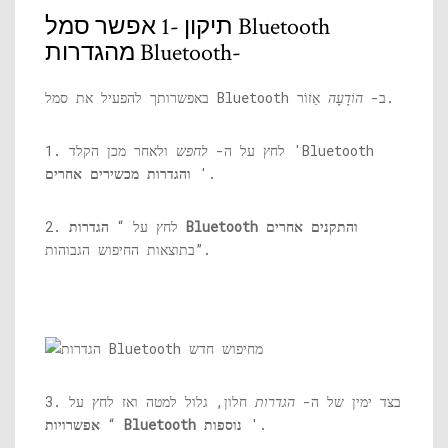
תיקון -1 אפשר סמל Bluetooth
מהגדרות Bluetooth-
אֵזוֹר.
באפשרותך להפעיל את סמל Bluetooth ב-
הוֹדָעָה
ולאחר מכן הקלד 'Bluetooth
1. לחץ על ה-
לחפש
'.
והגדרות מכשירים אחרים
הגדרות Bluetooth והתקנים אחרים
2. לחץ על “
”בתוצאות החיפוש הגבוהות.
3. בצד ימין של ה-
הגדרות
חלון, גלול למטה ואז לחץ על
'.
אפשרויות Bluetooth נוספות
“