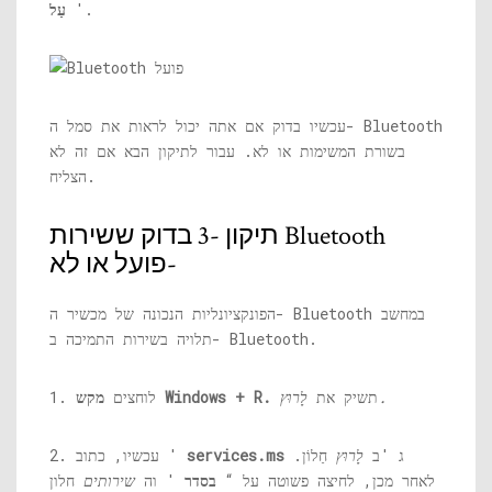
'.
עַל
עכשיו בדוק אם אתה יכול לראות את סמל ה- Bluetooth
בשורת המשימות או לא. עבור לתיקון הבא אם זה לא
הצליח.
תיקון -3 בדוק ששירות Bluetooth
פועל או לא-
הפונקציונליות הנכונה של מכשיר ה- Bluetooth במחשב
תלויה בשירות התמיכה ב- Bluetooth.
לָרוּץ.
תשיק את
מקש Windows + R.
1. לוחצים
ג 'ב
לָרוּץ
חַלוֹן.
services.ms
2. עכשיו, כתוב '
לאחר מכן, לחיצה פשוטה על “
בסדר
' וה
שירותים
חלון