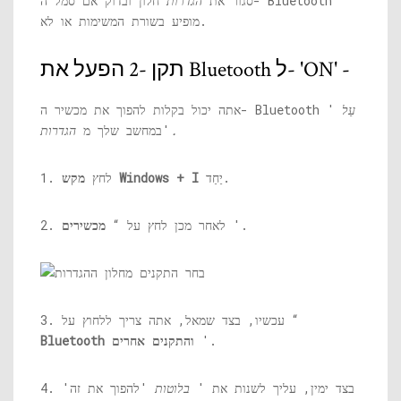
סגור את
הגדרות
חלון ובדוק אם סמל ה- Bluetooth
מופיע בשורת המשימות או לא.
תקן -2 הפעל את Bluetooth ל- 'ON' -
עַל
אתה יכול בקלות להפוך את מכשיר ה- Bluetooth '
הגדרות.
'במחשב שלך מ
יַחַד.
מקש Windows + I
1. לחץ
'.
2. לאחר מכן לחץ על “
מכשירים
3. עכשיו, בצד שמאל, אתה צריך ללחוץ על “
'.
Bluetooth והתקנים אחרים
4. בצד ימין, עליך לשנות את '
בלוטות
'להפוך את זה'