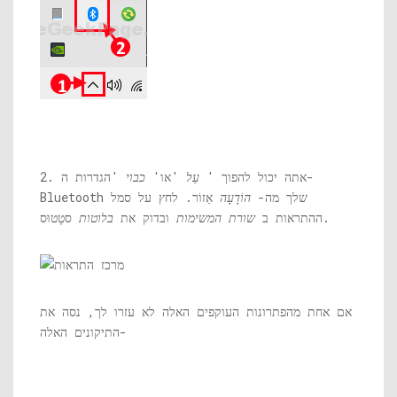
2. אתה יכול להפוך '
עַל
'או'
כבוי
'הגדרות ה-
Bluetooth שלך מה-
הוֹדָעָה
אֵזוֹר. לחץ על סמל
סטָטוּס.
ההתראות ב
שורת המשימות
ובדוק את
בלוטות
אם אחת מהפתרונות העוקפים האלה לא עזרו לך, נסה את
התיקונים האלה-