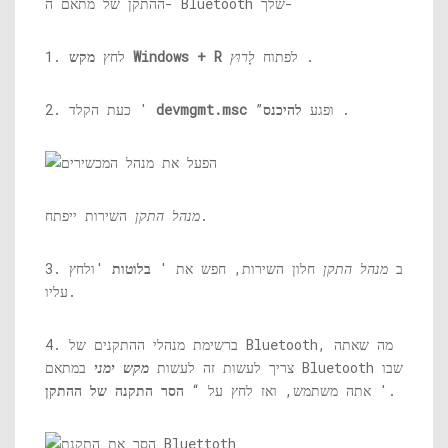
ההתקן של מתאם ה- Bluetooth שלך-
.
לפתוח
לָרוּץ
מקש Windows + R
1. לחץ
.
”ופגע
להיכנס
devmgmt.msc
2. כעת הקלד '
השירות ייפתח.
מנהל התקן
3. ב
מנהל התקן
חלון השירות, חפש את '
בלוטות
'ולחץ
עליו.
4. ברשימת מנהלי ההתקנים של Bluetooth, מה שאתה
צריך לעשות זה לעשות
מקש ימני
במתאם Bluetooth שבו
'.
אתה משתמש, ואז לחץ על “
הסר התקנה של ההתקן