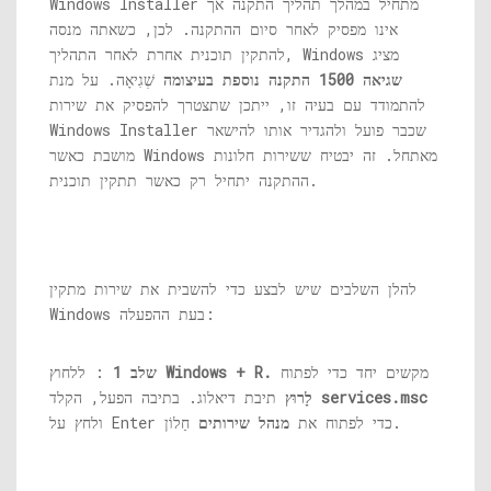
Windows Installer מתחיל במהלך תהליך התקנה אך
אינו מפסיק לאחר סיום ההתקנה. לכן, כשאתה מנסה
להתקין תוכנית אחרת לאחר התהליך, Windows מציג
שגיאה 1500 התקנה נוספת בעיצומה
שְׁגִיאָה. על מנת
להתמודד עם בעיה זו, ייתכן שתצטרך להפסיק את שירות
Windows Installer שכבר פועל ולהגדיר אותו להישאר
מושבת כאשר Windows מאתחל. זה יבטיח ששירות חלונות
ההתקנה יתחיל רק כאשר תתקין תוכנית.
להלן השלבים שיש לבצע כדי להשבית את שירות מתקין
Windows בעת ההפעלה:
מקשים יחד כדי לפתוח
Windows + R.
: ללחוץ
שלב 1
services.msc
תיבת דיאלוג. בתיבה הפעל, הקלד
לָרוּץ
חַלוֹן.
ולחץ על Enter כדי לפתוח את
מנהל שירותים