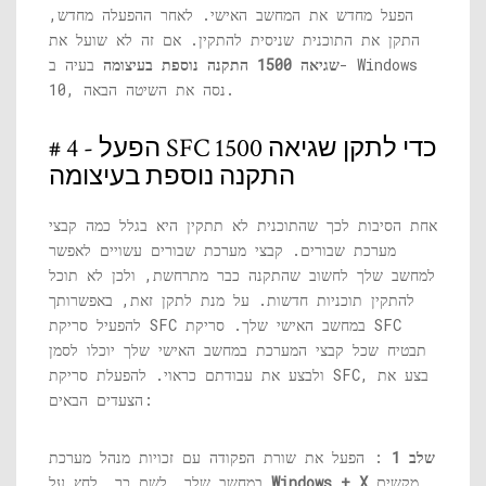
הפעל מחדש את המחשב האישי. לאחר ההפעלה מחדש,
התקן את התוכנית שניסית להתקין. אם זה לא שועל את
שגיאה 1500 התקנה נוספת בעיצומה
בעיה ב- Windows
10, נסה את השיטה הבאה.
# 4 - הפעל SFC כדי לתקן שגיאה 1500
התקנה נוספת בעיצומה
אחת הסיבות לכך שהתוכנית לא תתקין היא בגלל כמה קבצי
מערכת שבורים. קבצי מערכת שבורים עשויים לאפשר
למחשב שלך לחשוב שהתקנה כבר מתרחשת, ולכן לא תוכל
להתקין תוכניות חדשות. על מנת לתקן זאת, באפשרותך
להפעיל סריקת SFC במחשב האישי שלך. סריקת SFC
תבטיח שכל קבצי המערכת במחשב האישי שלך יוכלו לסמן
ולבצע את עבודתם כראוי. להפעלת סריקת SFC, בצע את
הצעדים הבאים:
שלב 1
: הפעל את שורת הפקודה עם זכויות מנהל מערכת
מקשים
Windows + X
במחשב שלך. לשם כך, לחץ על