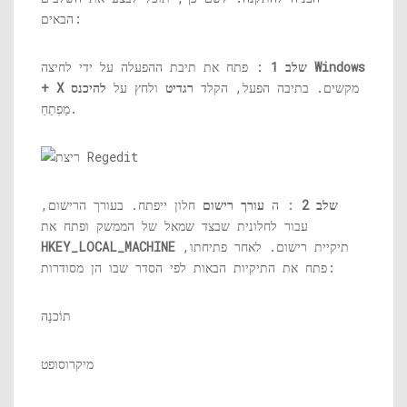
הבאים:
Windows
: פתח את תיבת ההפעלה על ידי לחיצה
שלב 1
מקשים. בתיבה הפעל, הקלד
רגדיט
ולחץ על
להיכנס
+ X
מַפְתֵחַ.
שלב 2
: ה
עורך רישום
חלון ייפתח. בעורך הרישום,
עבור לחלונית שבצד שמאל של הממשק ופתח את
תיקיית רישום. לאחר פתיחתו,
HKEY_LOCAL_MACHINE
פתח את התיקיות הבאות לפי הסדר שבו הן מסודרות:
תוֹכנָה
מיקרוסופט