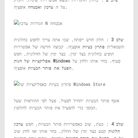
אוֹפְּצִיָה.
על ה
עדכון ואבטחה
שלב 3
: חלון חדש ייפתח, שבו אתה צריך לחפש בחלונית
השמאלית
פתרון בעיות
אוֹפְּצִיָה. קבוצה חדשה של אפשרויות
תופיע בחלונית בצד ימין. בצד ימין של החלונית, חפש
סָעִיף. בחר אותו ולחץ על
אפליקציות של חנות Windows
אוֹפְּצִיָה.
הפעל את פותר הבעיות
אשף פותר הבעיות יתחיל לפעול. פעל לפי ההוראות שעל
המסך כדי להפעיל את פותר הבעיות לחלוטין.
שלב 4
: כעת, שוב באפשרויות פותר הבעיות, חפש
עדכון
חלונות
קטע בצד ימין של החלון. בחר אותו ואז לחץ שוב