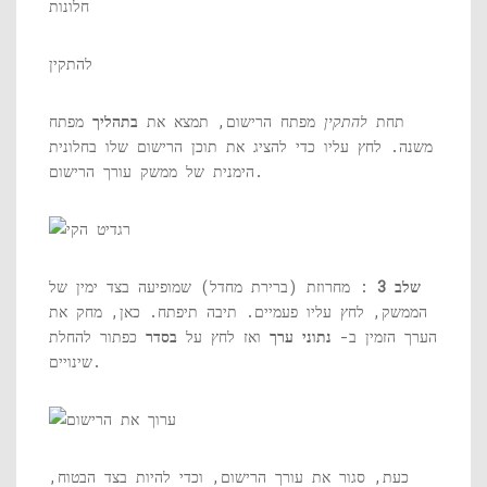
חלונות
להתקין
תחת
להתקין
מפתח הרישום, תמצא את
בתהליך
מפתח
משנה. לחץ עליו כדי להציג את תוכן הרישום שלו בחלונית
הימנית של ממשק עורך הרישום.
שלב 3
: מחרוזת (ברירת מחדל) שמופיעה בצד ימין של
הממשק, לחץ עליו פעמיים. תיבה תיפתח. כאן, מחק את
הערך הזמין ב-
נתוני ערך
ואז לחץ על
בסדר
כפתור להחלת
שינויים.
כעת, סגור את עורך הרישום, וכדי להיות בצד הבטוח,