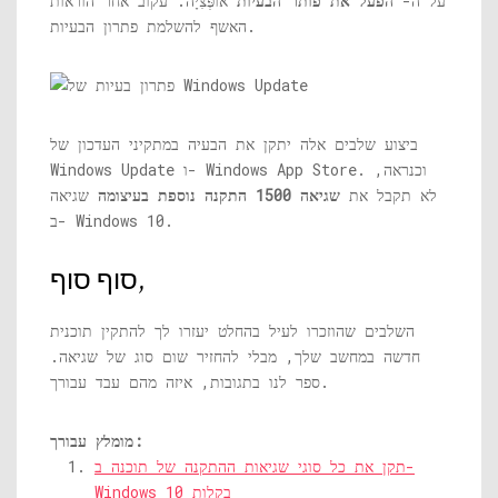
על ה-
הפעל את פותר הבעיות
אוֹפְּצִיָה. עקוב אחר הוראות
האשף להשלמת פתרון הבעיות.
ביצוע שלבים אלה יתקן את הבעיה במתקיני העדכון של
Windows Update ו- Windows App Store. וכנראה,
לא תקבל את
שגיאה 1500 התקנה נוספת בעיצומה
שגיאה
ב- Windows 10.
סוף סוף,
השלבים שהוזכרו לעיל בהחלט יעזרו לך להתקין תוכנית
חדשה במחשב שלך, מבלי להחזיר שום סוג של שגיאה.
ספר לנו בתגובות, איזה מהם עבד עבורך.
מומלץ עבורך:
תקן את כל סוגי שגיאות ההתקנה של תוכנה ב-
Windows 10 בקלות