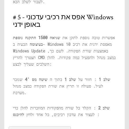
לעבור לשלב הבא.
# 5 - אפס את רכיבי עדכוני Windows
באופן ידני
אפשרות טובה נוספת לתקן את
שגיאה 1500 התקנה נוספת
בעיצומה
הבעיה ב- Windows 10 מאפסת ידנית את רכיב
Windows Update באמצעות שורת הפקודה. לשם כך,
תצטרך להריץ CMD במצב מנהל ולהפעיל כמה פקודות. להלן
השלבים שעליך לבצע:
שלב 1
: חזור על
שלב 1
בתוך ה
שיטה מס '4
שנזכר
לעיל. פעולה זו תריץ את שורת הפקודה במצב מנהל
מערכת.
שלב 2
: הקלד כל שורה מהפקודות המוזכרות להלן כדי
:
לעצור את עדכון רכיבים, כל אחד ולחץ
להיכנס