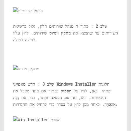
שלב 2
: בתוך ה
מנהל שירותים
חלון, גלול ברשימת
השירותים עד שתמצא את
מתקין וינדוס
שירותים. לחץ עליו
לחיצה כפולה.
חלונות
מאפייני Windows Installer
שלב 3
: חדש
ייפתחו. כאן, לחץ על
תפסיק
כפתור אם אתה מקבל את
האפשרות. ואז, מה
סוג הפעלה
נפתח, בחר את
נָכֶה
כדי להחיל את ההגדרות.
אוֹפְּצִיָה. לאחר מכן לחץ על
בסדר