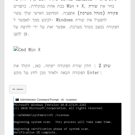
בבת אחת במקלדת. בתפריט Win + X, בחר את
שורת
פקודה (מנהל מערכת)
אוֹפְּצִיָה. המחשב האישי שלך עשוי
לבקש ממך לאפשר ל- Windows להפעיל את שורת
הפקודה במצב מנהל מערכת. אפשר זאת על ידי לחיצה על
לַחְצָן.
כן
שלב 2
: חלון שורת הפקודה ייפתח. כאן, הקלד את
הפקודה הבאה ולאחר מכן לחץ על מקש Enter:
sfc /scannow