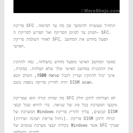
סריקת SFC תתחיל שעשויה להימשך זמן מה עד לסיומה.
המתן עד לסיום הסריקה ואל תפריע לסריקת ה- SFC.
לאחר השלמת סריקת SFC, הפעל מחדש את המחשב
האישי.
כאשר המחשב האישי מופעל מחדש בהצלחה, נסה להתקין
את התוכנית במחשב האישי שלך שלא הצלחת. במקרה,
אינך יכול להתקין ועדיין לקבל
שגיאה 1500,
השלב הבא
יהיה להריץ סריקה נוספת בשם DISM scan.
מה שהיה קורה הוא שסריקת SFC לא הצליחה לתקן חלק
מקבצי המערכת בכל סוג של שגיאה. כדי לוודא שכל קבצי
המערכת של Windows קבועים, עליך להריץ סריקת DISM
(ניהול פריסת תמונה ושירות). סריקת DISM יכולה לתקן
בקלות קבצי מערכת פגומים של Windows אשר SFC יצטרך
להריץ בהצלחה.