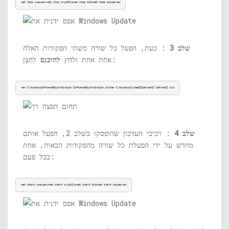
net stop wuauservnet stop cryptSvcnet stop bitsnet stop msiserver
שלב 3
: כעת, הפעל כל שורה משתי הפקודות האלה
לַחְצָן:
אחת אחת ולחץ
להיכנס
ren C:WindowsSoftwareDistribution SoftwareDistribution.oldren C:WindowsSystem32catroot2 Catroot2.old
שלב 4
: רכיבי העדכון שהופסקו בשלב 2, הפעל אותם
מחדש על ידי הפעלת כל שורה מהפקודות הבאות, אחת
בכל פעם:
net start wuauservnet start cryptSvcnet start bitsnet start msiserver