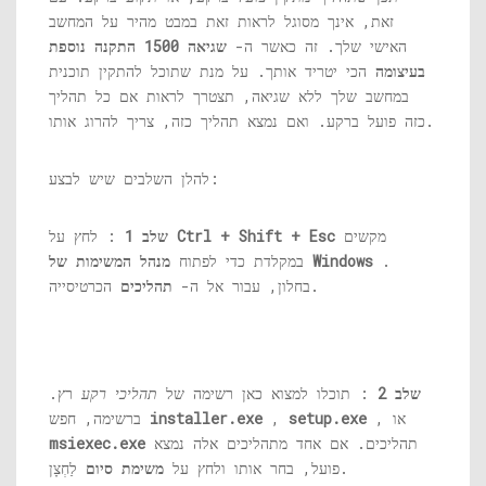
זאת, אינך מסוגל לראות זאת במבט מהיר על המחשב
האישי שלך. זה כאשר ה-
שגיאה 1500 התקנה נוספת
בעיצומה
הכי יטריד אותך. על מנת שתוכל להתקין תוכנית
במחשב שלך ללא שגיאה, תצטרך לראות אם כל תהליך
כזה פועל ברקע. ואם נמצא תהליך כזה, צריך להרוג אותו.
להלן השלבים שיש לבצע:
מקשים
Ctrl + Shift + Esc
: לחץ על
שלב 1
.
מנהל המשימות של Windows
במקלדת כדי לפתוח
הכרטיסייה.
בחלון, עבור אל ה-
תהליכים
שלב 2
: תוכלו למצוא כאן רשימה של
תהליכי רקע
רץ.
, או
setup.exe
,
installer.exe
ברשימה, חפש
תהליכים. אם אחד מתהליכים אלה נמצא
msiexec.exe
לַחְצָן.
פועל, בחר אותו ולחץ על
משימת סיום