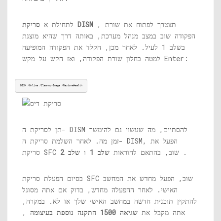
, תצטרך לפתוח את שורת
סריקת DISM
לתחילת א
הפקודה שוב במצב מנהל מערכת, באותה דרך שהיא מוצגת
בשלב 1 לעיל. לאחר מכן, הקלד את הפקודה המופיעה
למטה בחלון שורת הפקודה, ואז הקש על מקש Enter:
DISM /Online /Cleanup-Image /RestoreHealth
תן לסריקת ה- DISM להסתיים, מה שעשוי גם להימשך
זמן מה. לאחר השלמת סריקת ה- DISM, הפעל את
.
סריקת SFC שוב, בהתאם להוראות
שלב 1
ו
שלב 2
בסיום הפעלת סריקת SFC שוב, הפעל מחדש את המחשב
האישי. לאחר ההפעלה מחדש, בדוק אם אתה מסוגל
להתקין תוכנית חדשה במחשב האישי שלך או לא. במקרה,
אתה מקבל את
שגיאה 1500 התקנה נוספת בעיצומה
,