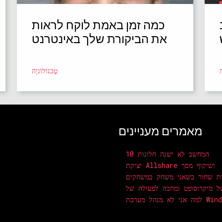
כמה זמן באמת לוקח לראות
את הביקורת שלך באינטרנט
ה
טֶכנוֹלוֹגִיָה
מאמרים מעניינים
המחשב לא ישנה חלונות 10
יציקת Allshare ושיקוף מסך
ת שחור כשאני משחק במשחקים
ל מיקרוסופט ומחכה לפעולה של
רכת Windows 10