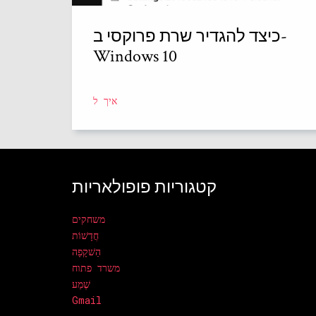
כיצד להגדיר שרת פרוקסי ב-
Windows 10
איך ל
קטגוריות פופולאריות
משחקים
חֲדָשׁוֹת
הַשׁקָפָה
משרד פתוח
שֶׁמַע
Gmail