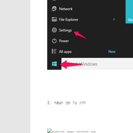
2. לחץ על
זמן ושפה