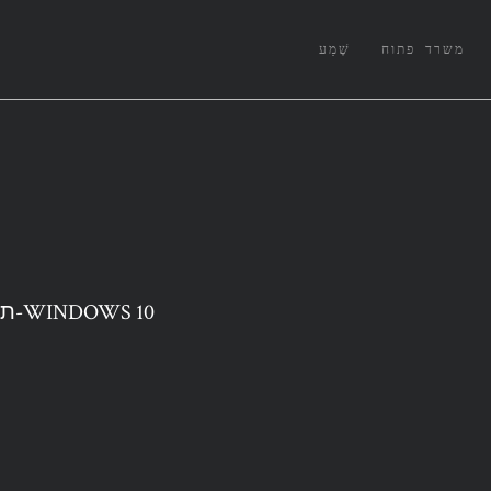
משרד פתוח
שֶׁמַע
תיקון לא ניתן היה לטעון את דף השרת מעד ב-WINDOWS 10