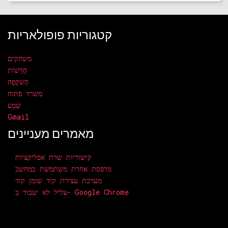
קטגוריות פופולאריות
משחקים
חֲדָשׁוֹת
הַשׁקָפָה
משרד פתוח
שֶׁמַע
Gmail
מאמרים מעניינים
קישוריות שרת אפליקציות
מדפסת אחרת משתמשת במחשב
מערכת עצירת קוד שומן קוד
צליל לא יעבוד ב- Google Chrome