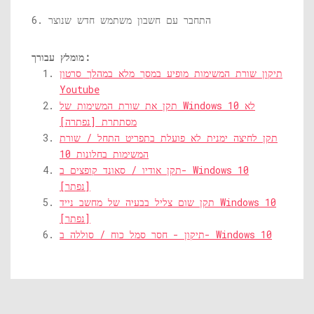
6. התחבר עם חשבון משתמש חדש שנוצר
מומלץ עבורך:
תיקון שורת המשימות מופיע במסך מלא במהלך סרטון
Youtube
תקן את שורת המשימות של Windows 10 לא
מסתתרת [נפתרה]
תקן לחיצה ימנית לא פועלת בתפריט התחל / שורת
המשימות בחלונות 10
תקן אודיו / סאונד קופצים ב- Windows 10
[נפתר]
תקן שום צליל בבעיה של מחשב נייד Windows 10
[נפתר]
תיקון - חסר סמל כוח / סוללה ב- Windows 10