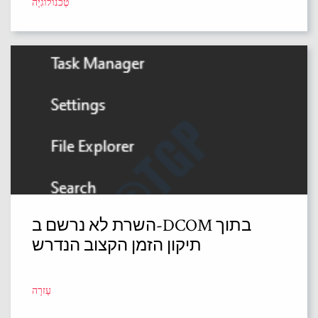
טֶכנוֹלוֹגִיָה
השרת לא נרשם ב-DCOM בתוך
תיקון הזמן הקצוב הנדרש
עֶזרָה