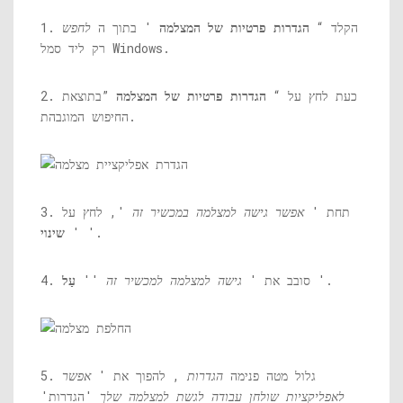
1. הקלד “
הגדרות פרטיות של המצלמה
' בתוך ה
לחפש
רק ליד סמל Windows.
2. כעת לחץ על “
הגדרות פרטיות של המצלמה
”בתוצאת
החיפוש המוגבהת.
3. תחת '
אפשר גישה למצלמה במכשיר זה
', לחץ על
'.
'
שינוי
'.
4. סובב את '
גישה למצלמה למכשיר זה
''
עַל
5. גלול מטה פנימה
הגדרות
, להפוך את '
אפשר
לאפליקציות שולחן עבודה לגשת למצלמה שלך
'הגדרות'