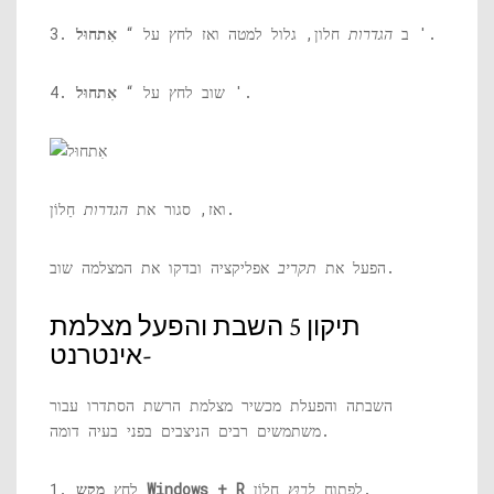
'.
3. ב
הגדרות
חלון, גלול למטה ואז לחץ על “
אִתחוּל
'.
4. שוב לחץ על “
אִתחוּל
חַלוֹן.
ואז, סגור את
הגדרות
אפליקציה ובדקו את המצלמה שוב.
הפעל את
תקריב
תיקון 5 השבת והפעל מצלמת
אינטרנט-
השבתה והפעלת מכשיר מצלמת הרשת הסתדרו עבור
משתמשים רבים הניצבים בפני בעיה דומה.
חַלוֹן.
לפתוח
לָרוּץ
מקש Windows + R
1. לחץ