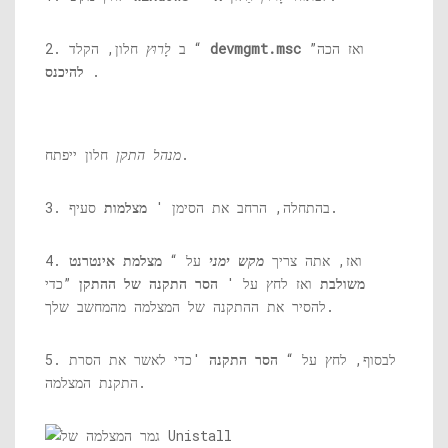
”ואז הכה
devmgmt.msc
חלון, הקלד “
2. ב
לָרוּץ
.
להיכנס
חלון ייפתח.
מנהל התקן
סעיף.
3. בהתחלה, הרחב את הסימן '
מצלמות
4. ואז, אתה צריך
מקש ימני
על “
מצלמת אינטרנט
משולבת
ואז לחץ על '
הסר התקנה של ההתקן
”כדי
להסיר את ההתקנה של המצלמה מהמחשב שלך.
5. לבסוף, לחץ על “
הסר התקנה
'כדי לאשר את הסרת
התקנת המצלמה.