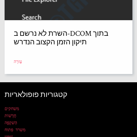
השרת לא נרשם ב-DCOM בתוך
תיקון הזמן הקצוב הנדרש
עֶזרָה
קטגוריות פופולאריות
משחקים
חֲדָשׁוֹת
הַשׁקָפָה
משרד פתוח
שֶׁמַע