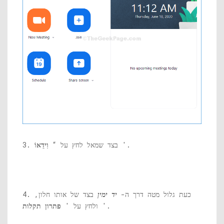
'.
3. בצד שמאל לחץ על “
וִידֵאוֹ
4. כעת גלול מטה דרך ה-
יד ימין
בצד של אותו חלון,
'.
ולחץ על '
פתרון תקלות