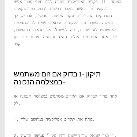
תקריב
האפליקציה הפכה לכלי חיוני עבור אנשי IT, במיוחד
בתקופה זו, כאשר כולם נדרשים לדבוק בפרוטוקולים
המרחקים החברתיים עקב המגיפה. עכשיו, אם יש לך
פגישה חשובה עם הלקוחות ופתאום שמת לב שמצלמת
האינטרנט לא עובדת, מה לעשות? אל תדאג. בפשטות,
עקוב אחר התיקונים הקלים האלה והבעיה תיפתר תוך זמן
קצר.
תיקון -1 בדוק אם זום משתמש
במצלמה הנכונה-
אתה צריך לבדוק אם
תקריב
משתמש במצלמה הנכונה או
לא.
אפליקציה במחשב שלך.
1. פתח את
תקריב
'.
2. בצד שמאל של היישום לחץ על “
פגישה חדשה