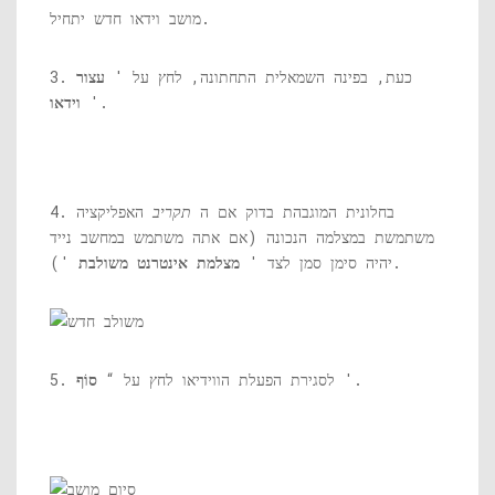
מושב וידאו חדש יתחיל.
3. כעת, בפינה השמאלית התחתונה, לחץ על '
עצור
'.
וידאו
4. בחלונית המוגבהת בדוק אם ה
תקריב
האפליקציה
משתמשת במצלמה הנכונה (אם אתה משתמש במחשב נייד
').
יהיה סימן סמן לצד '
מצלמת אינטרנט משולבת
'.
5. לסגירת הפעלת הווידיאו לחץ על “
סוֹף