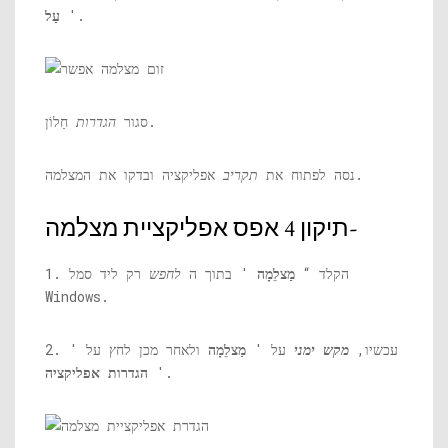
'.
עַל
חַלוֹן.
סגור
הגדרות
אפליקציה ובדקו את המצלמה.
נסה לפתוח את
תקריב
תיקון 4 אפס אפליקציית מצלמה-
1. הקלד “
מַצלֵמָה
' בתוך ה
לחפש
רק ליד סמל
Windows.
2. עכשיו,
מקש ימני
על '
מַצלֵמָה
ולאחר מכן לחץ על '
'.
הגדרות אפליקציה