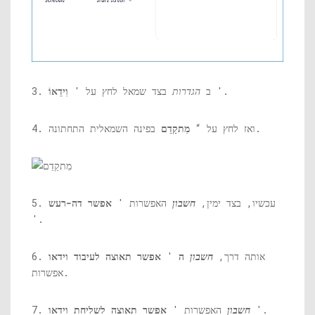
'.
3. ב
הגדרות
בצד שמאל לחץ על '
וִידֵאוֹ
בפינה השמאלית התחתונה.
4. ואז לחץ על “
מִתקַדֵם
5. עכשיו, בצד ימין,
חשבון
האפשרות '
אפשר דה-רעש
'.
6. אותה דרך,
חשבון
ה
'
אפשר תאוצה לעיבוד וידאו
אפשרות.
'.
חשבון
האפשרות '
אפשר תאוצה לשליחת וידאו
7.