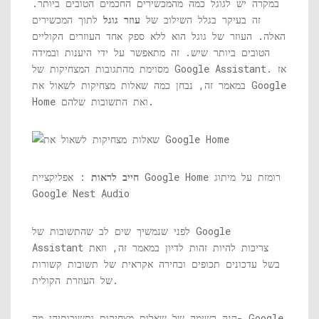
במקרה יש לגוגל כמה מהמכשירים החכמים הטובים ביותר.
זה בעיקר בגלל השילוב של
עוזר גוגל
לתוך המכשירים
האלה. העוזר של גוגל הוא ללא ספק אחד העוזרים הקוליים
הטובים ביותר שיש. זה מתאפשר על ידי היענות ובמידה
מסוימת מהתגובות המצחיקות של Google Assistant. אז
במאמר זה, נבחן כמה שאלות מצחיקות לשאול את Google
Home ואת התשובות שלהם.
חייב לראות
: אפליקציית Google Home רומזת על מיתוג
Google Nest Audio
לפני שנמשיך שים לב שהתשובות של Google
Assistant צריכות להיות זהות לדיון במאמר זה, וזאת
בשל עדכונים תכופים ובחירה אקראית של תשובות קשורות
של העוזרת הקולית.
הנה רשימה של שאלות מצחיקות ותשובותיהן מה- Google