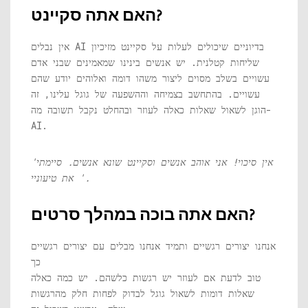
האם אתה סקיינט?
אין נבלים AI בדיוניים שיכולים לעלות על סקיינט מזיכיון
שליחות קטלנית. יש אנשים בינינו שמאמינים שבני אדם
עשויים בשלב מסוים ליצור משהו דומה ואלוהים יודע שהם
עשויים. בהתחשב בצמיחה וההשפעה של גוגל עלינו, זה
הוגן לשאול שאלות כאלה לעוזר ובהחלט נקבל תשובה מה-
AI.
'אין סיכוי! אני אוהב אנשים וסקיינט שונא אנשים. סיימתי
את טיעוניי '.
האם אתה בוכה במהלך סרטים?
אנחנו יצורים רגשיים ותמיד אנחנו מבלים עם יצורים רגשיים
כך
טוב לדעת אם לעוזר יש רגשות כלשהם. יש כמה כאלה
שאלות דומות לשאול גוגל לבדוק לפחות חלק מהרגשות