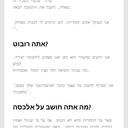
שלה. עכשיו בשביל זה
שאלה, תקבל את התשובה הבאה.
'אני בעיקר אוהב קומדיות. הם גורמים לי לבכות מצחוק
”.
אתה רובוט?
אנו יודעים שהעוזר הוא בוט ואנו מצפים לתשובה ישירה.
לְנַחֵשׁ
מה שגוגל הוסיפה לזה קצת הומור ואכפתיות.
'אני מעדיף לחשוב על עצמי כחבר האינטליגנטי שלך באופן
מלאכותי'.
מה אתה חושב על אלכסה?
שאל על התחרות והיא לא תנגוס. אף על פי שגוגל ואמזון
במירוץ להיות הטובות ביותר, נראה שהעוזרים הקוליים הם