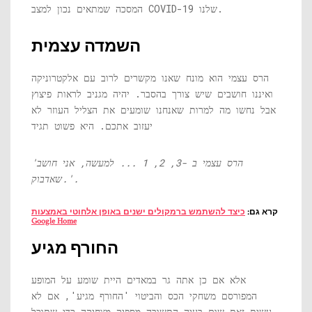
המסכה שמתאים נכון למצב COVID-19 שלנו.
השמדה עצמית
הרס עצמי הוא מונח שאנו מקשרים לרוב עם אלקטרוניקה
ואיננו חושבים שיש צורך בהסבר. יהיה מגניב לראות פיצוץ
אבל נחשו מה למרות שאנחנו שומעים את הצליל העוזר לא
יעזוב אתכם. היא פשוט תגיד
'הרס עצמי ב -3, 2, 1 ... למעשה, אני חושב
שאדבוק.'.
קרא גם:
כיצד להשתמש ברמקולים ישנים באופן אלחוטי באמצעות
Google Home
החורף מגיע
אלא אם כן אתה גר במאדים היית שומע על המופע
המפורסם משחקי הכס והביטוי 'החורף מגיע', אם לא
עשית זאת שום בעיה התשובה מספיק מצחיקה כדי שתוכל