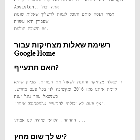
Assistant. אתה יכול
תמיד תנסה אותם ותוכל לנסות להשליך שאלות שונות
שעבורן היא עשויה
יש תשובה הולמת.
רשימת שאלות מצחיקות עבור
Google Home
האם תתעייף?
זו שאלה מצחיקה והוגנת לשאול את העוזרת, מכיוון שהיא
קיימת איתנו מאז 2016 ומקשיבה לנו בכל פעם מחדש.
כשנשאל עוזר גוגל יענה
'אף פעם לא יכולתי להתעייף מלהסתובב איתך'.
חחחחח, הלוואי שיהיה לנו אמיתי ...
יש לך שום מחץ?