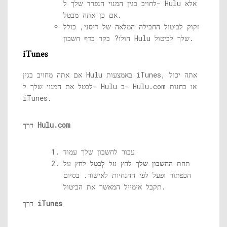
לחויב בגין המנוי הנפרד שלך ל- Hulu אלא
אם כן אתה מבטל.
זקוק לביטול החבילה המלאה של דיסני, כולל
הולו? בקר בדף חשבון Hulu שלך לביטול.
iTunes
אם אתה מחויב בגין Hulu באמצעות iTunes, אתה יכול
או בחנות
Hulu.com
לבטל את המנוי שלך ל- Hulu ב-
iTunes.
Hulu.com
דרך
עבור לחשבון שלך
עמוד
תחת
החשבון שלך
לחץ על
לְבַטֵל
לחץ על
הכפתור ופעל לפי ההנחיות לאישור. בסיום
תקבל אימייל המאשר את הביטול.
דרך iTunes