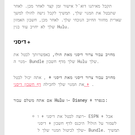
תקבל מאיתנו דוא'ל אישור זמן קצר לאחר מכן. לאחר
שתבטל את המנוי שלך, תמשיך לקבל גישה להולו למשך
שארית מחזור החיוב הנוכחי שלך. לאחר מכן, חשבון האמזון
שלך לא יחויב עוד בגין Hulu.
דיסני +
מחויב עבור צרור דיסני מאת הולו,
באפשרותך לבטל את
מנוי ה- Bundle שלך ​​מדף חשבון Hulu שלך.
מחויב עבור צרור דיסני מאת דיסני +
, אתה יכול לבטל
.
דף חשבון דיסני +
את המנוי שלך לחבילה
אם אתה משלם עבור Hulu ו- Disney + בנפרד:
רוצה לבטל את דיסני + ו- ESPN + אבל
לשמור על הולו? היכנס לדף חשבון + דיסני
שלך לביטול המנוי שלך ל- Bundle. תמשיך