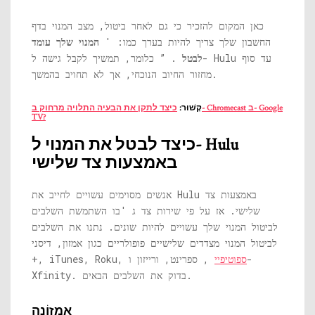
כאן המקום להזכיר כי גם לאחר ביטול, מצב המנוי בדף
החשבון שלך צריך להיות בערך כמו: '
המנוי שלך עומד
לבטל
. ” כלומר, תמשיך לקבל גישה ל- Hulu עד סוף
מחזור החיוב הנוכחי, אך לא תחויב בהמשך.
קָשׁוּר:
כיצד לתקן את הבעיה התלויה מרחוק ב- Chromecast ב- Google
TV?
כיצד לבטל את המנוי ל- Hulu
באמצעות צד שלישי
אנשים מסוימים עשויים לחייב את Hulu באמצעות צד
שלישי. אז על פי שירות צד ג 'בו השתמשת השלבים
לביטול המנוי שלך עשויים להיות שונים. נתנו את השלבים
לביטול המנוי מצדדים שלישיים פופולריים כגון אמזון, דיסני
ספוטיפיי
, ספרינט, ורייזון ו-
+, iTunes, Roku,
Xfinity. בדוק את השלבים הבאים.
אֲמָזוֹנָה