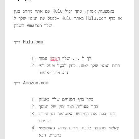
אם אתה מחויב בגין Hulu באמצעות אמזון, אתה יכול
או בדף
Hulu.com
לבטל את המנוי שלך ל- Hulu באתר
חשבון Amazon שלך.
Hulu.com
דרך
לך ל ... שלך
חֶשְׁבּוֹן
עמוד
תחת
המנוי שלך
קטע, לחץ
לְבַטֵל
ופעל לפי
ההנחיות לאישור
Amazon.com
דרך
בקר בדף המנויים שלך באמזון
בחר
פעולות
בצד ימין של המסך
בחר
כבה את החידוש האוטומטי
מהתפריט
הנפתח
לְאַשֵׁר
שתרצה לכבות את החידוש האוטומטי
בתפריט הבא