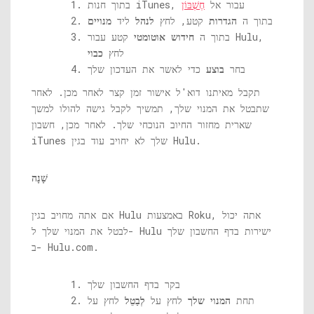
בתוך חנות iTunes, עבור אל
חֶשְׁבּוֹן
בתוך ה
הגדרות
קטע, לחץ
לנהל
ליד
מנויים
בתוך ה
חידוש אוטומטי
קטע עבור Hulu,
לחץ
כבוי
בחר
בוצע
כדי לאשר את העדכון שלך
תקבל מאיתנו דוא'ל אישור זמן קצר לאחר מכן. לאחר
שתבטל את המנוי שלך, תמשיך לקבל גישה להולו למשך
שארית מחזור החיוב הנוכחי שלך. לאחר מכן, חשבון
iTunes שלך לא יחויב עוד בגין Hulu.
שָׁנָה
אם אתה מחויב בגין Hulu באמצעות Roku, אתה יכול
לבטל את המנוי שלך ל- Hulu ישירות בדף החשבון שלך
.
Hulu.com
ב-
בקר בדף החשבון שלך
תחת
המנוי שלך
לחץ על
לְבַטֵל
לחץ על