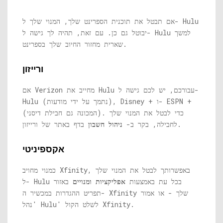
אם תבטל את תוכנית הספרינט שלך, המנוי שלך ל- Hulu
יבוטל גם כן. עם זאת, תהיה לך גישה ל- Hulu למשך
שארית מחזור החיוב שלך בספרינט.
ורייזון
אם Verizon מחייב את Hulu עבורכם, יש לכם גישה ל-
Hulu (נתמך על ידי מודעות), Disney + ו- ESPN +
(המכונה גם חבילת דיסני). כדי לבטל את המנוי שלך
בדף באתר של ורייזון.
לחבילה, בקר ב-
ניהול חשבון
אקספיניטי
כמנוי מחויב Xfinity, באפשרותך לבטל את המנוי שלך
ל- Hulu בכל עת באמצעות
אפליקציות ומנויים
באזור
תפריט ההגדרות במכשיר ה- Xfinity שלך - או אמור
'נהל Hulu' לשלט הקול Xfinity.