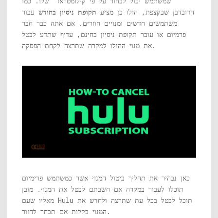
שמשתמש יכול לבחור על פי קילומטראז 'שלו. כמו
הדובדבן שבקצפת, הולו כן מציע
תקופת ניסיון בחודש
עבור
משתמשים חדשים ומנויים חוזרים. אם אתה כבר חבר
פרמיום או עובר תקופת ניסיון בחינם, עדיף שתדע לבטל
את מנוי ההולו למקרה שתרצה לקחת הפסקה.
כאן נבהיר את תהליך ביטול המנוי אשר כמשתמש פרימיום
תוכלו לעבור במקרה אם חשבתם לבטל את המנוי. מובן
מאליו שעם Hulu תוכל לבטל בכל עת שתרצה ולחדש את
המנוי בקלות אם תבחר לחזור.