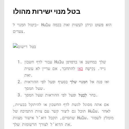
בטל מנוי ישירות מהולו
ביטול המנוי ל- Hulu הוא פשוט וניתן לעשות זאת בכמה
צעדים.
עבור לדף חשבון Hulu שלך במחשב או בדפדפן
נייד. נְקִישָׁה
כאן
להתחבר, אם עדיין לא עשית
זאת.
ואז פנה אל
המנוי שלך
בסעיף ופעל לפי ההוראות
שעל המסך.
ופעל לפי ההוראות שעל המסך.
בחר
לְבַטֵל
אם אתה מסוגל לגשת לדף החשבון או להיתקל בבעיות,
תוכל גם ליצור קשר עם צוות התמיכה של Hulu. לאחר
שתסיים, תקבל דוא'ל אישור מצוות Hulu. מומלץ לשמור
את הדוא'ל לצורך הרשומות שלך.