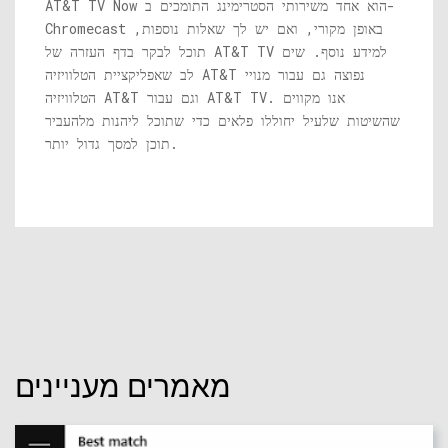
AT&T TV Now הוא אחד משירותי הסטרימינג התומכים ב-
Chromecast באופן מקורי, ואם יש לך שאלות נוספות,
תוכל לבקר בדף העזרה של AT&T TV למידע נוסף. שים
לב שאפליקציית הטלוויזיה AT&T נפוצה גם עבור מנויי
הטלוויזיה AT&T וגם עבור AT&T TV. אנו מקווים
שהשיטות שלעיל יחוללו פלאים כדי שתוכל ליהנות מלהעביר
תוכן למסך גדול יותר.
מאמרים מעניינים