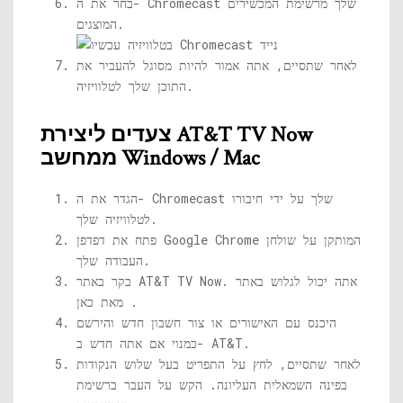
בחר את ה- Chromecast שלך מרשימת המכשירים
המוצגים.
לאחר שתסיים, אתה אמור להיות מסוגל להעביר את
התוכן שלך לטלוויזיה.
צעדים ליצירת AT&T TV Now
ממחשב Windows / Mac
הגדר את ה- Chromecast שלך על ידי חיבורו
לטלוויזיה שלך.
פתח את דפדפן Google Chrome המותקן על שולחן
העבודה שלך.
בקר באתר AT&T TV Now. אתה יכול לגלוש באתר
מאת כאן .
היכנס עם האישורים או צור חשבון חדש והירשם
כמנוי אם אתה חדש ב- AT&T.
לאחר שתסיים, לחץ על התפריט בעל שלוש הנקודות
בפינה השמאלית העליונה. הקש על העבר ברשימת