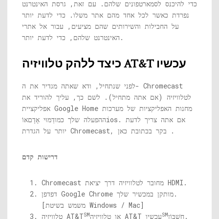
כדי להיכנס לסמארטפונים שלהם. עם זאת, גרסת האינטרנט
נפרדת כאשר לכל אחד מהם אתר משלו. כדי לדעת יותר
על החבילות והשירותים שהם מציעים, עבור אל אתרי
האינטרנט שלהם, כדי לדעת יותר.
כיצד ללהק טלוויזיה AT&T עכשיו
לפני שנתחיל, ודא שאתה מגדיר את ה- Chromecast
לטלוויזיה (אם אתה מתחיל). לשם כך, עליך להוריד את
אפליקציית Google Home מחנות האפליקציות של מערכות
. אם אתה צריך לדעת
ios
ההפעלה שלך כמו
דְמוּי אָדָם
אוֹ
.
יותר על הגדרת Chromecast, בקר בכתובת
כאן
דרישות קדם
Chromecast מחובר לטלוויזיה דרך יציאת HDMI.
דפדפן Google Chrome מותקן במכשיר שלך.
[משמש בשיטת Windows / Mac]
SM
SM
חֶשְׁבּוֹן.
או טלוויזיה AT&T עכשיו
טלוויזיה AT&T