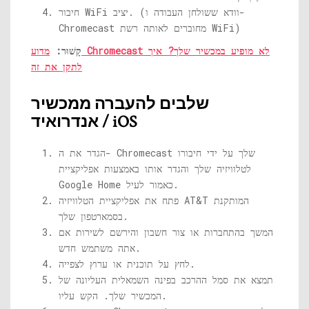
חיבור WiFi יציב. (וודא ששולחן העבודה ו-
Chromecast מחוברים לאותה רשת WiFi)
קָשׁוּר:
מדוע Chromecast לא מופיע במכשיר שלך? איך
לתקן את זה
שלבים להעברה ממכשיר
אנדרואיד / iOS
הגדר את ה- Chromecast שלך על ידי חיבורו
לטלוויזיה שלך והגדר אותו באמצעות אפליקציית
Google Home כאמור לעיל.
פתח את אפליקציית הטלוויזיה AT&T המותקנת
בסמארטפון שלך.
המשך בהתחברות או צור חשבון והירשם לשירות אם
אתה משתמש חדש.
לחץ על תוכנית או ערוץ לצפייה.
תמצא את סמל ההרכב בפינה השמאלית העליונה של
המכשיר שלך. הקש עליו.