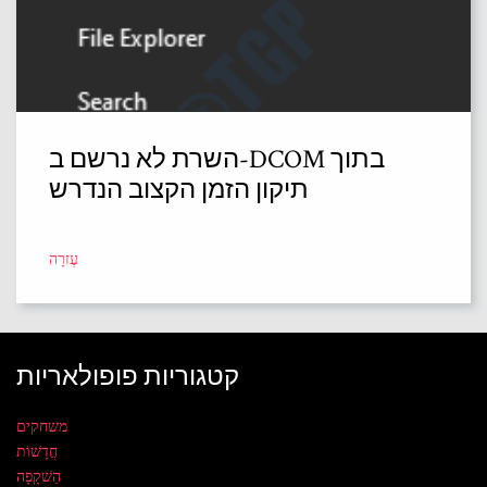
השרת לא נרשם ב-DCOM בתוך
תיקון הזמן הקצוב הנדרש
עֶזרָה
קטגוריות פופולאריות
משחקים
חֲדָשׁוֹת
הַשׁקָפָה