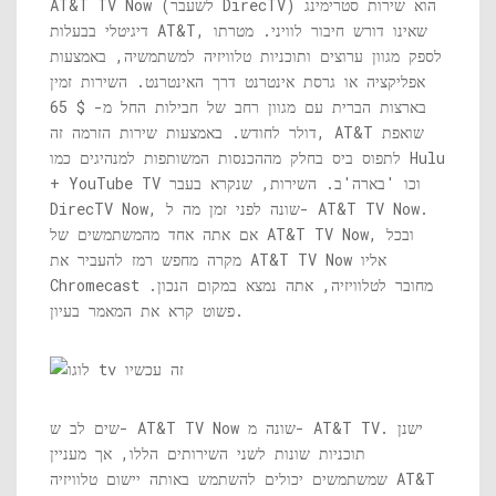
AT&T TV Now (לשעבר DirecTV) הוא שירות סטרימינג
דיגיטלי בבעלות AT&T, שאינו דורש חיבור לוויני. מטרתו
לספק מגוון ערוצים ותוכניות טלוויזיה למשתמשיה, באמצעות
אפליקציה או גרסת אינטרנט דרך האינטרנט. השירות זמין
בארצות הברית עם מגוון רחב של חבילות החל מ- $ 65
דולר לחודש. באמצעות שירות הזרמה זה, AT&T שואפת
לתפוס ביס בחלק מההכנסות המשותפות למנהיגים כמו Hulu
+ YouTube TV וכו 'בארה'ב. השירות, שנקרא בעבר
DirecTV Now, שונה לפני זמן מה ל- AT&T TV Now.
אם אתה אחד מהמשתמשים של AT&T TV Now, ובכל
מקרה מחפש רמז להעביר את AT&T TV Now אליו
Chromecast מחובר לטלוויזיה, אתה נמצא במקום הנכון.
פשוט קרא את המאמר בעיון.
שים לב ש- AT&T TV Now שונה מ- AT&T TV. ישנן
תוכניות שונות לשני השירותים הללו, אך מעניין
שמשתמשים יכולים להשתמש באותה יישום טלוויזיה AT&T