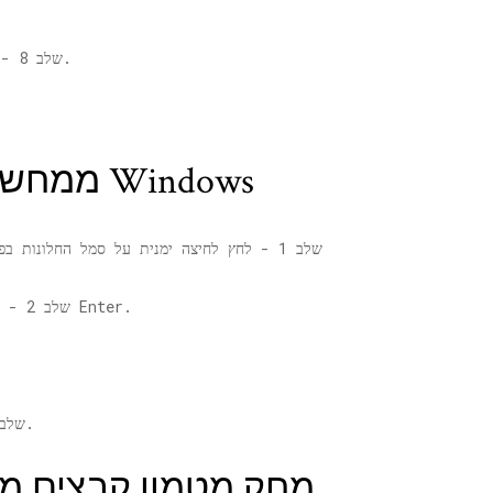
שלב 8 - כעת, מחק גם את כל הקבצים בתיקיית זמני זו.
מחק קבצי Prefetch ממחשב Windows
שלב 1 - לחץ לחיצה ימנית על סמל החלונות בפינה השמאלית התחתונה ולחץ על
בשדה הטקסט ולחץ על Enter.
שלב 2 - כעת הקלד
שלב 3 - כעת, מחק גם את כל הקבצים בתיקיה זו.
מחק מטמון קבצים מ