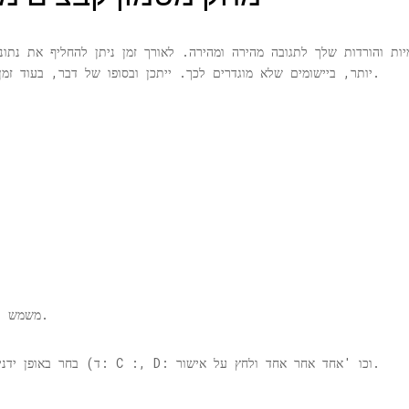
יות והורדות שלך לתגובה מהירה ומהירה. לאורך זמן ניתן להחליף את נתונ
יותר, ביישומים שלא מוגדרים לכך. ייתכן ובסופו של דבר, בעוד זמן מה, יהיה עליכם לנקות את המטמון באופן ידני.
בכונן.
ג) Cleanmanager
ד) בחר באופן ידני את הכוננים הקשיחים השונים שהתקנת, למשל: C :, D: וכו 'אחד אחר אחד ולחץ על אישור.