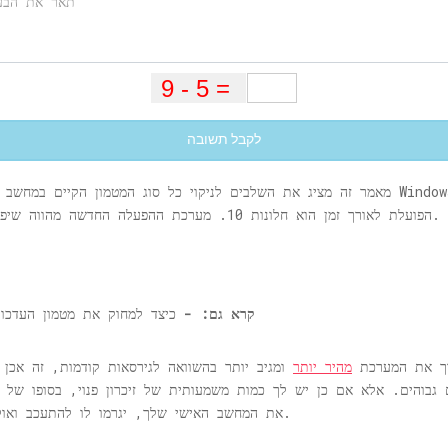
לקבל תשובה
ההפעלה Windows הפועלת לאורך זמן הוא חלונות 10. מערכת ההפעלה החדשה מהווה שיפור עצום בהשוואה לקודמותיה.
קרא גם: -
כיצד למחוק את מטמון העדכון של חלונות 10 כדי להי
 להפוך את המערכת
מהיר יותר
ומגיב יותר בהשוואה לגירסאות קודמות, זה אכן 
את המחשב האישי שלך, יגרמו לו להתעכב ואולי אפילו להיתקע אם תעמיס עליו הרבה משימות.