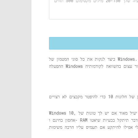
כיצד לנקות את כל סוגי המטמון של Windows. מאמר זה מציג את השלבים לניקוי כל סוג המטמון הקיים במחשב Windows 10. החלק החדש של מיקרוסופט במערכת
פטר מקבצים לא רצויים
יעיל מאוד אם יש לך טונות של
אחסון בחינם ו- RAM איתו אתה יכול לעבוד, או מעבד בעל ביצועים גבוהים. אלא אם כן יש לך כמות משמעותית של זיכרון פנוי, בסופו של דבר תיתקל בבעיות שיאטו