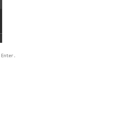
בו ולחץ על Enter