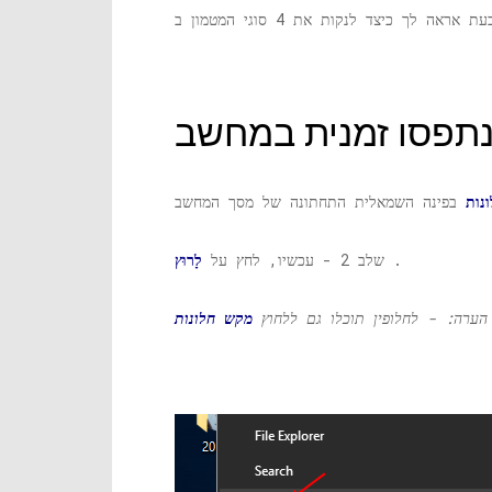
נות
.
שלב 2 - עכשיו, לחץ על
לָרוּץ
.
הערה: - לחלופין תוכלו גם ללחוץ