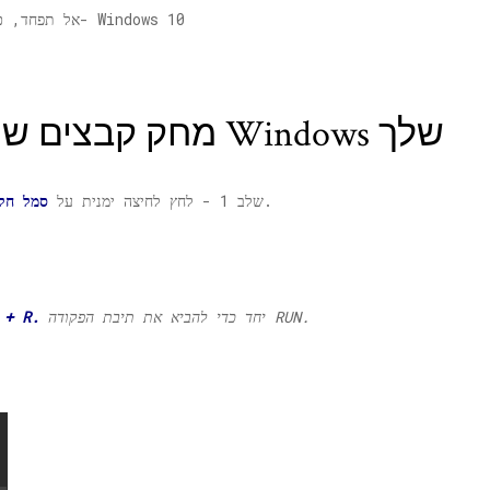
אל תפחד, כעת אראה לך כיצד לנקות את 4 סוגי המטמון ב- Windows 10
מחק קבצים שנתפסו זמנית במחשב Windows שלך
בפינה השמאלית התחתונה של מסך המחשב.
שלב 1 - לחץ לחיצה ימנית על
סמל חלו
יחד כדי להביא את תיבת הפקודה RUN.
מקש חלונות + R