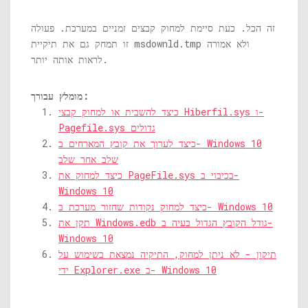
זה הכל. כעת סיימת למחוק קבצים זמניים במערכת. פעולה
ולא אמורה
msdownld.tmp
זו תמחק גם את תיקיית
לראות אותה יותר.
מומלץ עבורך:
כיצד להשבית או למחוק קבצי Hiberfil.sys ו-
Pagefile.sys גדולים
כיצד לערוך את קובץ המארחים ב- Windows 10
שלב אחר שלב
כיצד למחוק את PageFile.sys בכיבוי ב-
Windows 10
כיצד למחוק נקודות שחזור מערכת ב- Windows 10
תקן את Windows.edb גודל הקובץ הגדול בעיה ב-
Windows 10
תיקון - לא ניתן למחוק, התיקיה נמצאת בשימוש על
ידי Explorer.exe ב- Windows 10