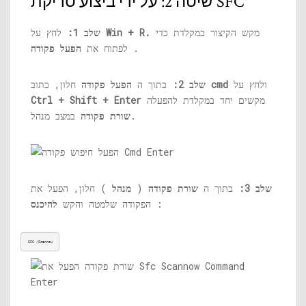
שיטה 2: על ידי ביצוע סריקת SFC
מקש הקיצור במקלדת כדי
Win + R.
לחץ על
שלב 1:
.
לפתוח את
הפעל פקודה
ולחץ על
cmd
חלון, כתוב
שלב 2:
בתוך ה
הפעל פקודה
מקשים יחד במקלדת להפעלה
Ctrl + Shift + Enter
במצב מנהל.
שורת פקודה
שלב 3:
בתוך ה
שורת פקודה
(
מנהל
) חלון, הפעל את
:
הפקודה שלמטה והקש
להיכנס
SFC /Scannow