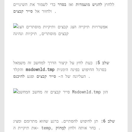
ללחוץ
להגיש מועמדות
ואז
בסדר
כדי לשמור את השינויים
.
ולחזור אל
סייר קבצים
שלב 5:
כעת לחץ על קיצור הדרך למחשב זה משמאל
בסרגל החיפוש בפינה הימנית
msdownld.tmp
והקלד
.
העליונה של ה-
סייר קבצים
ופגע
להיכנס
שלב 6:
תן לחיפוש להסתיים. ברגע שהוא מתרומם ומציג
.
את תיקיית ה- temp, בחר אותה ולחץ
לִמְחוֹק