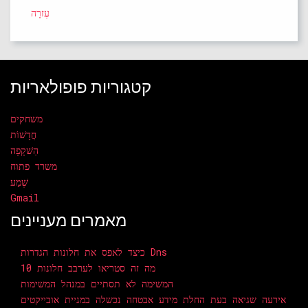
עֶזרָה
קטגוריות פופולאריות
משחקים
חֲדָשׁוֹת
הַשׁקָפָה
משרד פתוח
שֶׁמַע
Gmail
מאמרים מעניינים
כיצד לאפס את חלונות הגדרות Dns
מה זה סטריאו לערבב חלונות 10
המשימה לא תסתיים במנהל המשימות
אירעה שגיאה בעת החלת מידע אבטחה נכשלה במניית אובייקטים