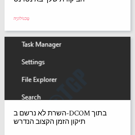
טֶכנוֹלוֹגִיָה
השרת לא נרשם ב-DCOM בתוך
תיקון הזמן הקצוב הנדרש