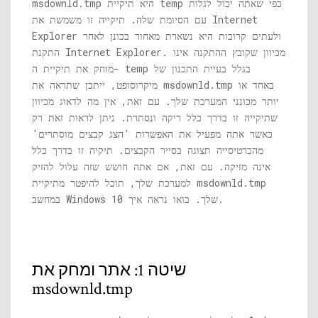
היא תיקיית temp כפי שאתה יכול לגלות
msdownld.tmp
עם הסיומת שלה. תיקייה זו משמשת את Internet
Explorer ולעתים קרובות היא נשארת מאחור בכונן לאחר
התקנת Internet Explorer. מכיוון שקובץ ההתקנה אינו
מוחק את תיקיית ה- temp בגלל בעיית התכנון של
באחד או
msdownld.tmp
מיקרוסופט, ייתכן שתראה את
יותר מכונני המערכת שלך. עם זאת, אין מה לדאוג מכיוון
שתיקייה זו בדרך כלל ריקה ונסתרת. ניתן לראות זאת רק
כאשר אתה מפעיל את האפשרות 'הצג קבצים מוסתרים'
מהכרטיסייה תצוגה בסייר הקבצים. תיקיה זו בדרך כלל
אינה מזיקה. עם זאת, אם אתה חושש שזה עלול להזיק
msdownld.tmp
למערכת שלך, תוכל להיפטר מתיקיית
במחשב Windows 10 שלך. בואו נראה איך.
שיטה 1: אתר ומחק את
msdownld.tmp