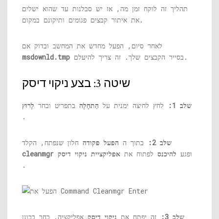
תהליך זה לוקח זמן מה, אז יש סבלנות עד שהוא ישלים
את איתור קבצים פגומים ותיקונם במקום.
לאחר סיום, הפעל מחדש את המחשב ובדוק אם
בסייר הקבצים שלך. זה צריך להיעלם.
msdownld.tmp
שיטה 3: בצע ניקוי דיסק
שלב 1:
לחץ לחיצה ימנית על
הַתחָלָה
בתפריט ובחר
לָרוּץ
.
שלב 2:
בתוך ה
הפעל פקודה
חלון שנפתח, הקלד
ופגע
להיכנס
לפתוח את
אפליקציית ניקוי דיסק
cleanmgr
.
שלב 3:
זה יפתח את
ניקוי דיסק
אפליקציה. בחר בכונן