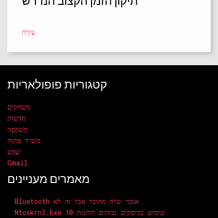
תיקון הזמן הקצוב הנדרש
עֶזרָה
קטגוריות פופולאריות
משחקים
חֲדָשׁוֹת
הַשׁקָפָה
משרד פתוח
שֶׁמַע
Gmail
מאמרים מעניינים
Bluetooth אומר שלה מחובר אבל זה לא
Ntoskrnl.exe שימוש בדיסקים גבוהים חלונות 10