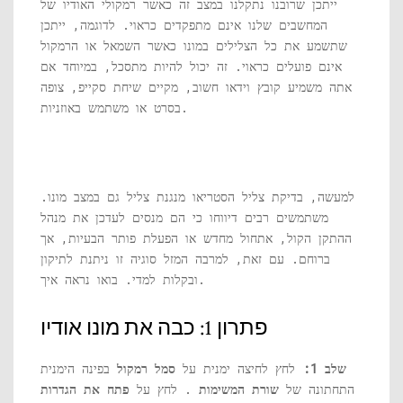
ייתכן שרובנו נתקלנו במצב זה כאשר רמקולי האודיו של
המחשבים שלנו אינם מתפקדים כראוי. לדוגמה, ייתכן
שתשמע את כל הצלילים במונו כאשר השמאל או הרמקול
אינם פועלים כראוי. זה יכול להיות מתסכל, במיוחד אם
אתה משמיע קובץ וידאו חשוב, מקיים שיחת סקייפ, צופה
בסרט או משתמש באוזניות.
למעשה, בדיקת צליל הסטריאו מנגנת צליל גם במצב מונו.
משתמשים רבים דיווחו כי הם מנסים לעדכן את מנהל
ההתקן הקול, אתחול מחדש או הפעלת פותר הבעיות, אך
ברוחם. עם זאת, למרבה המזל סוגיה זו ניתנת לתיקון
ובקלות למדי. בואו נראה איך.
פתרון 1: כבה את מונו אודיו
שלב 1:
לחץ לחיצה ימנית על
סמל רמקול
בפינה הימנית
התחתונה של
שורת המשימות
. לחץ על
פתח את הגדרות