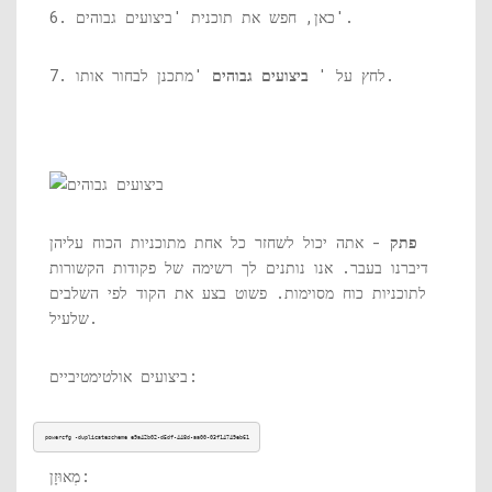
6. כאן, חפש את תוכנית 'ביצועים גבוהים'.
'מתכנן לבחור אותו.
7. לחץ על '
ביצועים גבוהים
פתק
- אתה יכול לשחזר כל אחת מתוכניות הכוח עליהן
דיברנו בעבר. אנו נותנים לך רשימה של פקודות הקשורות
לתוכניות כוח מסוימות. פשוט בצע את הקוד לפי השלבים
שלעיל.
ביצועים אולטימטיביים:
powercfg -duplicatescheme e9a42b02-d5df-448d-aa00-03f14749eb61
מְאוּזָן: