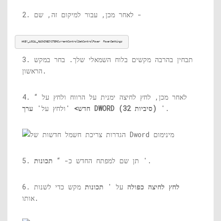
2. לאחר מכן, עבור למיקום זה, שם -
HKEY_LOCAL_MACHINESYSTEMCurrentControlSetControlPower
PowerSettings
3. תבחין בהרבה מקשים בלוח השמאלי שלך. בחר במקש
הראשון.
4. לאחר מכן, לחץ לחיצה ימנית על הרווח ולחץ על “
'.
ערך DWORD (32 סיביות)
חדש>
'ולחץ על'
'.
5. תן שם למפתח החדש כ- “
תכונות
לחץ לחיצה כפולה
על '
תכונות
מקש כדי לשנות
6.
אותו.