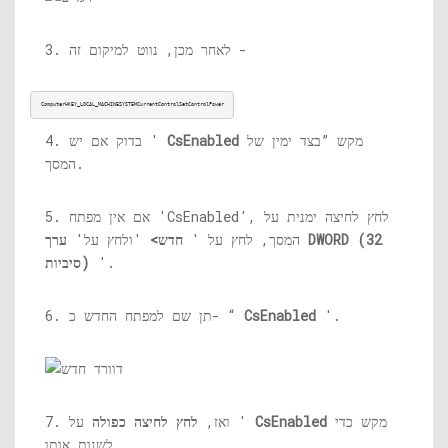
3. לאחר מכן, נווט למיקום זה -
ComputerHKEY_LOCAL_MACHINESYSTEMCurrentControlSetControlPower
מקש ”בצד ימין של
CsEnabled
4. בדוק אם יש '
המסך.
5. אם אין מפתח 'CsEnabled', לחץ לחיצה ימנית על
המסך, לחץ על '
חדש>
'ולחץ על'
ערך DWORD (32
'.
סיביות)
'.
CsEnabled
6. תן שם למפתח החדש כ- “
מקש כדי
CsEnabled
על '
7. ואז,
לחץ לחיצה כפולה
לשנות אותו.