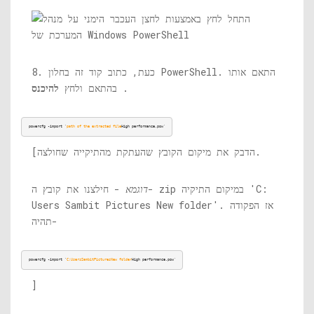
8. כעת, כתוב קוד זה בחלון PowerShell. התאם אותו
.
בהתאם ולחץ
להיכנס
powercfg -import '
path of the extracted file
High 
performance.pow
'
[הדבק את מיקום הקובץ שהעתקת מהתיקייה שחולצה.
דוגמא
- חילצנו את קובץ ה- zip במיקום התיקיה 'C:
Users Sambit Pictures New folder'. אז הפקודה
תהיה-
powercfg -import '
C:UsersSambitPicturesNew folder
High 
performance.pow
'
]