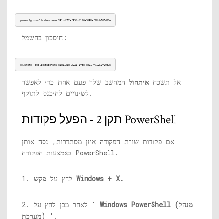
powercfg -duplicatescheme 381b4222-f694-41f0-9685-ff5bb260df2e
חיסכון בחשמל:
powercfg -duplicatescheme a1841308-3541-4fab-bc81-f71556f20b4a
אל תשכח
איתחול
המחשב שלך פעם אחת כדי לאפשר
לשינויים להיכנס לתוקף.
תקן 2 - הפעל פקודות PowerShell
אם פקודות שורת הפקודה אינן מסתדרות, נסה אותן
באמצעות הפקודה PowerShell.
מקש Windows + X.
1. לחץ על
Windows PowerShell (מנהל
2. לאחר מכן לחץ על '
'.
מערכת)