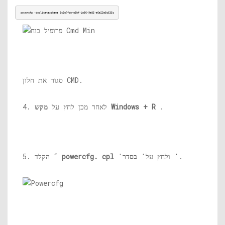
powercfg -duplicatescheme 8c5e7fda-e8bf-4a96-9a85-a6e23a8c635c
סגור את חלון CMD.
.
מקש Windows + R
4. לאחר מכן לחץ על
'.
'ולחץ על'
בסדר
powercfg. cpl
5. הקלד “