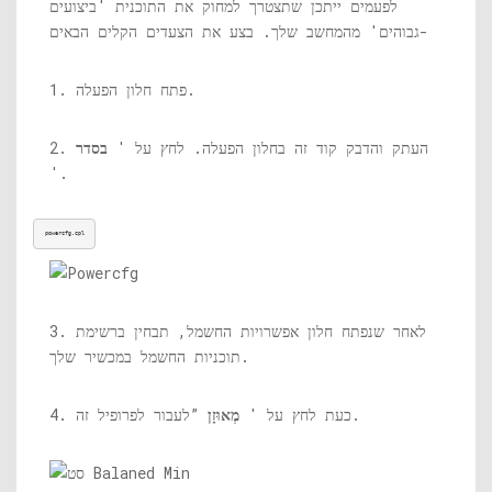
לפעמים ייתכן שתצטרך למחוק את התוכנית 'ביצועים
גבוהים' מהמחשב שלך. בצע את הצעדים הקלים הבאים-
1. פתח חלון הפעלה.
2. העתק והדבק קוד זה בחלון הפעלה. לחץ על '
בסדר
'.
powercfg.cpl
3. לאחר שנפתח חלון אפשרויות החשמל, תבחין ברשימת
תוכניות החשמל במכשיר שלך.
”לעבור לפרופיל זה.
4. כעת לחץ על '
מְאוּזָן