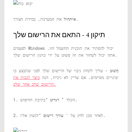
את המערכת, במידת הצורך.
איתחול
תיקון 4 - התאם את הרישום שלך
לפעמים Windows יכול להסתיר את תוכנית החשמל הזו.
אתה יכול לשחזר את זה פשוט על ידי כוונון הרישום שלך.
חָשׁוּב
- עליך לקחת גיבוי של הרישום שלך לפני שתבצע בו
שינויים מסוימים. אם עדיין לא גיבית, הנה
כיצד לגבות את
הרישום שלב אחר שלב.
”בתיבת החיפוש.
1. הקלד “
רגדיט
”לגשת אליו.
2. לאחר מכן לחץ על '
עורך רישום