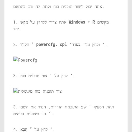
אתה יכול ליצור תוכנית כוח ולתת לה שם בהתאם.
מקשים
מקש Windows + R
1. אתה צריך ללחוץ על
יחד.
'.
'ולחץ על'
בסדר
powercfg. cpl
2. הקלד “
'.
3. לחץ על '
צור תוכנית כוח
3. תחת הסעיף '
שם התוכנית
הגדרות, הגדר את השם
'.
כ-
ביצועים גבוהים
'.
4. לחץ על “
הַבָּא