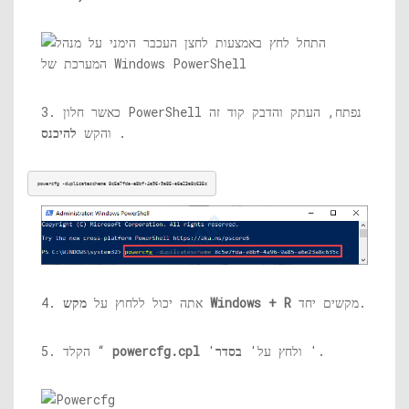
3. כאשר חלון PowerShell נפתח, העתק והדבק קוד זה
.
והקש
להיכנס
powercfg -duplicatescheme 8c5e7fda-e8bf-4a96-9a85-a6e23a8c635c
מקשים יחד.
מקש Windows + R
4. אתה יכול ללחוץ על
'.
'ולחץ על'
בסדר
powercfg.cpl
5. הקלד “