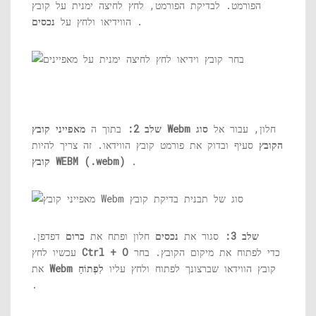
הפורמט. לבדיקת הפורמט, לחץ לחיצה ימנית על קובץ
.
הווידיאו ולחץ על
נכסים
חלון, עבור אל
סוג
מאפייני קובץ Webm
שלב 2:
בתוך ה
הקובץ
סעיף ובדוק את פורמט קובץ הווידאו. זה צריך להיות
.
קובץ WEBM (.webm)
שלב 3:
סגור את
נכסים
חלון ופתח את
כרום
דפדפן.
כדי לפתוח את מיקום הקובץ. בחר
Ctrl + O
עכשיו לחץ
קובץ הווידאו שברצונך לפתוח ולחץ עליו
לִפְתוֹחַ
Webm
את
.