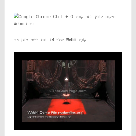
קוֹבֶץ.
Webm
מנגן את
שלב 4:
וגם
כרום