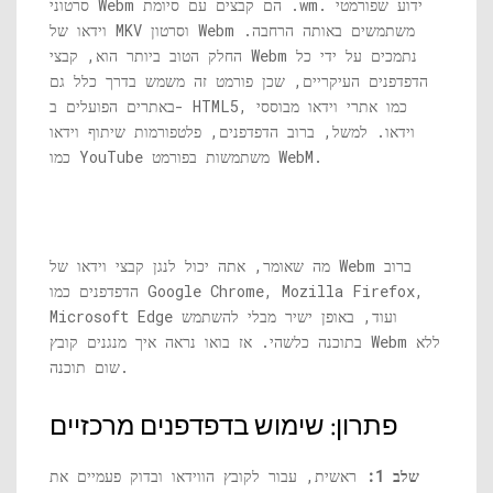
סרטוני Webm הם קבצים עם סיומת .wm. ידוע שפורמטי
וידאו של MKV וסרטון Webm משתמשים באותה הרחבה.
החלק הטוב ביותר הוא, קבצי Webm נתמכים על ידי כל
הדפדפנים העיקריים, שכן פורמט זה משמש בדרך כלל גם
באתרים הפועלים ב- HTML5, כמו אתרי וידאו מבוססי
וידאו. למשל, ברוב הדפדפנים, פלטפורמות שיתוף וידאו
כמו YouTube משתמשות בפורמט WebM.
מה שאומר, אתה יכול לנגן קבצי וידאו של Webm ברוב
הדפדפנים כמו Google Chrome, Mozilla Firefox,
Microsoft Edge ועוד, באופן ישיר מבלי להשתמש
בתוכנה כלשהי. אז בואו נראה איך מנגנים קובץ Webm ללא
שום תוכנה.
פתרון: שימוש בדפדפנים מרכזיים
שלב 1:
ראשית, עבור לקובץ הווידאו ובדוק פעמיים את