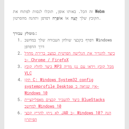
Webm
זה הכל. באותו אופן, תוכלו לנסות לפתוח את
דפדפן ותהנה מהסרטון.
הקובץ שלך
קָצֶה
אוֹ
אוֹפֵּרָה
מומלץ עבורך:
דפדף בקבצי שולחן העבודה שלך במחשב Windows
דרך הדפדפן
כיצד להגדיר את הגלישה הפרטית כמצב ברירת מחדל
ב- Chrome / FirefoX
כיצד לחלץ קובץ MP3 מכל קובץ וידאו עם נגן מדיה
VLC
תקן C: Windows System32 config
systemprofile Desktop אין שגיאה ב-
Windows 10
כיצד להעביר קבצים מאפליקציית BlueStacks
למחשב Windows 10
לא ניתן להריץ קבצי JAR ב- Windows 10? הנה
הפיתרון