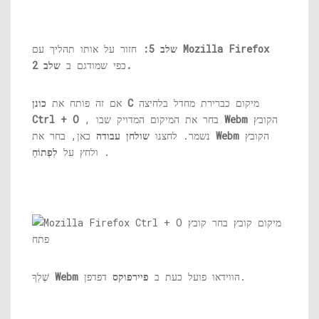
Mozilla Firefox
חזור על אותו תהליך עם
שלב 5:
שלב 2.
כפי שמודגם ב
מיקום כברירת מחדל בלחיצה
כונן C
אם זה פותח את
הקובץ
Webm
, בחר את המיקום המדויק שבו
Ctrl + O
הקובץ
Webm
כאן, בחר את
נשמר. לחצנו
שולחן עבודה
.
ולחץ על
לִפְתוֹחַ
דפדפן.
הווידאו פועל כעת ב
פיירפוקס
Webm
שֶׁלְךָ