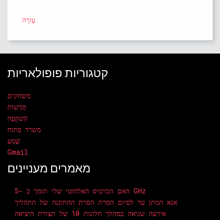
עֶזרָה
קטגוריות פופולאריות
משחקים
חֲדָשׁוֹת
הַשׁקָפָה
משרד פתוח
שֶׁמַע
Gmail
מאמרים מעניינים
האם הכרטיס האלחוטי שלי תומך ב -5 GHz
אנא המתן עד לסיום הסרת הסרת ההתקנה של התהליך
אירעה שגיאה במהלך חלונות 10 של תצורת היציאה