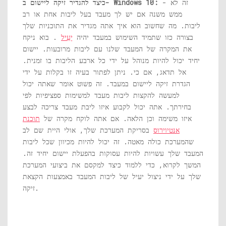
- זה לא
כיצד להגדיר זיקה ליישום ב- Windows 10:
ממש משנה אם יש לך מעבד בעל ליבות אחת או רב
ליבות. מה שחשוב הוא איך אתה מגדיר את התוכניות שלך
בצורה כזו שתמיד השימוש במעבד יהיה
יָעִיל
. בוא ניקח
את המקרה של המעבד שלנו עם ליבות מרובעות. יישום
יחיד יכול להיות מנוהל על ידי כל ארבע הליבות בו זמנית.
אל תדאג, אם כי. ניתן לפתור בעיה זו בקלות על ידי
הגדרת זיקה ליישום במעבד. זה פשוט אומר שאתה יכול
למעשה להקצות ליבות מעבד למשימות ספציפיות לפי
בחירתך. אתה יכול לקבוע איזו ליבת מעבד צריכה לבצע
איזו משימה וכן הלאה. אם אתה לוקח מקרה של
תוכנת
אנטיוירוס
בסריקת המערכת שלך, אולי היית שם לב
שהמערכת כולה מאטה. זה יכול להיות מכיוון שכל ליבות
המעבד שלך עשויות להיות עסוקות בהפעלת יישום יחיד זה.
המשך לקרוא, כדי ללמוד כיצד למקסם את ביצועי המערכת
שלך על ידי ניצול יעיל של ליבות המעבד באמצעות הקצאת
זיקה.