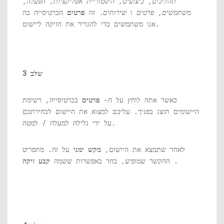
תהליכים, ביצועים, היסטוריית אפליקציות, הפעלה,
משתמשים, פרטים
ו
שירותים.
זה
פרטים
הכרטיסייה בה
אנו משתמשים כדי להגדיר את הזיקה ליישום.
שלב 3
כאשר אתה לוחץ על ה-
פרטים
בכרטיסייה, רשימת
היישומים תוצג בפניך. עליכם למצוא את היישום לבחירתכם
על ידי גלילה למעלה / למטה.
לאחר שתמצא את היישום,
מקש ימני
על זה. מתפריט
.
ההקשר שמופיע, בחר באפשרות ששמה
קבע זיקה