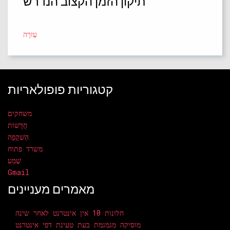
תיקון הזמן הקצוב הנדרש
עֶזרָה
קטגוריות פופולאריות
משחקים
חֲדָשׁוֹת
הַשׁקָפָה
משרד פתוח
שֶׁמַע
Gmail
מאמרים מעניינים
חלונות 10 אין אינטרנט לאחר שינה
מוסיקה מגמגמת בעת טעינת דפי אינטרנט