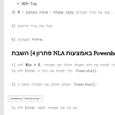
RDP-Tcp
.
4] שנה את ערכי הערכים
שכבת אבטחה
ו
אימות משתמש
ל
0
5] סגור את עורך הרישום.
המערכת.
איתחול
6]
] השבת NLA באמצעות Powershell
כדי לפתוח את חלון הפעלה והקלד את הפקודה PowerShell.
Win + R.
1] לחץ
לחץ על Enter כדי לפתוח את חלון ה- Powershell.
2] העתק והדבק את הפקודה הבאה ב- Powershell:
$TargetMachine = “Target-Machine-Name” 
לחץ על Enter ואז הזן את הפקודה למטה.