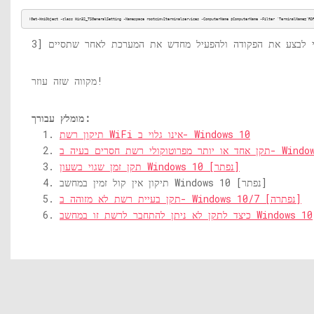
(
Get-WmiObject
-class
Win32_TSGeneralSetting
-Namespace
root
cimv2
terminalservices
-ComputerName
$ComputerName
-Filter
'TerminalName='RD
מקווה שזה עוזר!
מומלץ עבורך:
תיקון רשת WiFi אינו גלוי ב- Windows 10
טוקולי רשת חסרים בעיה ב- Windows 10
תקן זמן שגוי בשעון Windows 10 [נפתר]
תיקון אין קול זמין במחשב Windows 10 [נפתר]
תקן בעיית רשת לא מזוהה ב- Windows 10/7 [נפתרה]
כיצד לתקן לא ניתן להתחבר לרשת זו במחשב Windows 10