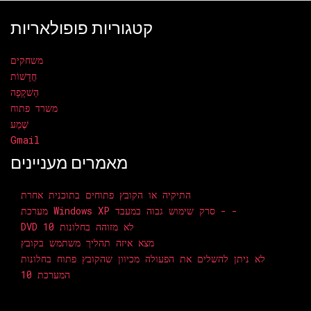
קטגוריות פופולאריות
משחקים
חֲדָשׁוֹת
הַשׁקָפָה
משרד פתוח
שֶׁמַע
Gmail
מאמרים מעניינים
התיקיה או הקובץ פתוחים בתוכנית אחרת
מערכת Windows XP סרק שימוש גבוה במעבד - -
DVD לא מזוהה בחלונות 10
מצא איזה תהליך משתמש בקובץ
לא ניתן להשלים את הפעולה מכיוון שהקובץ פתוח בחלונות
המערכת 10