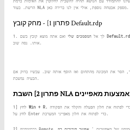
לנו להתמודד עם הנושא תהיה להשבית לחלוטין את האימות ברמת
הרשת. בעוד NLA מספק אבטחה נוספת, אולי אין לנו ברירה כאן.
פתרון 1] - מחק קובץ Default.rdp
Default.rd
ואם אתה מוצא קובץ בשם
1. לך אל
המסמכים שלי
אותו. נסה שוב.
, הסר את המכונה מהתחום ואז הוסף אותה שוב. עכשיו בדוק אם
הבעיה נמשכת.
ון 2] השבת NLA באמצעות מאפיינים
Win + R.
1] לחץ
לחץ על Enter כדי לפתוח את חלון מאפייני המערכת.
Remo, בטל את הסימון של האפשרות '
אפשר חיבורים רק