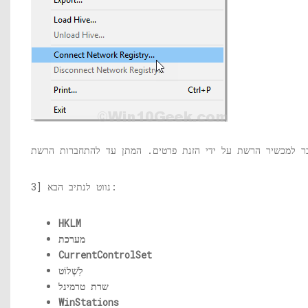
3] נווט לנתיב הבא:
HKLM
מערכת
CurrentControlSet
לִשְׁלוֹט
שרת טרמינל
WinStations