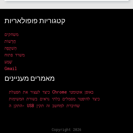
קטגוריות פופולאריות
משחקים
חֲדָשׁוֹת
הַשׁקָפָה
משרד פתוח
שֶׁמַע
Gmail
מאמרים מעניינים
כיצד לעצור את הפעלת Chrome באופן אוטומטי
כיצד להיפטר מסמלים בלתי נראים בשורת המשימות
התקן ה- USB שחיברת למחשב זה תקין
Copyright 2026