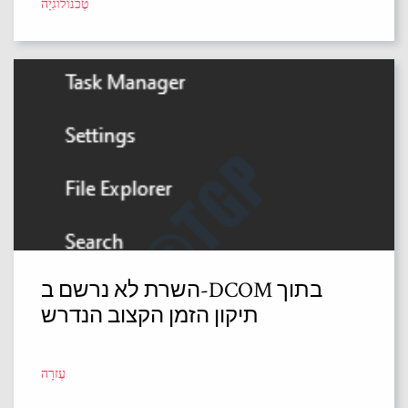
טֶכנוֹלוֹגִיָה
השרת לא נרשם ב-DCOM בתוך
תיקון הזמן הקצוב הנדרש
עֶזרָה