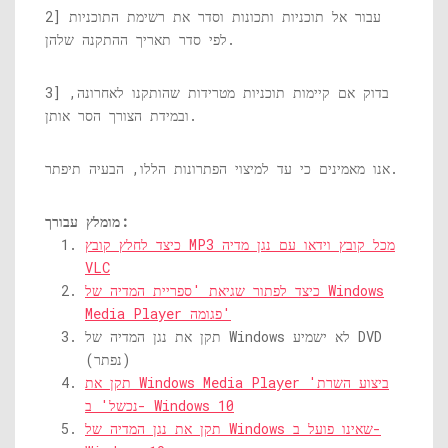
2] עבור אל תוכניות ותכונות וסדר את רשימת התוכניות
לפי סדר תאריך ההתקנה שלהן.
3] בדוק אם קיימות תוכניות מטרידות שהותקנו לאחרונה,
ובמידת הצורך הסר אותן.
אנו מאמינים כי עד למיצוי הפתרונות הללו, הבעיה תיפתר.
מומלץ עבורך:
כיצד לחלץ קובץ MP3 מכל קובץ וידאו עם נגן מדיה
VLC
כיצד לפתור שגיאת 'ספריית המדיה של Windows
Media Player פגומה'
תקן את נגן המדיה של Windows לא ישמיע DVD
(נפתר)
תקן את Windows Media Player 'ביצוע השרת
נכשל' ב- Windows 10
תקן את נגן המדיה של Windows שאינו פועל ב-