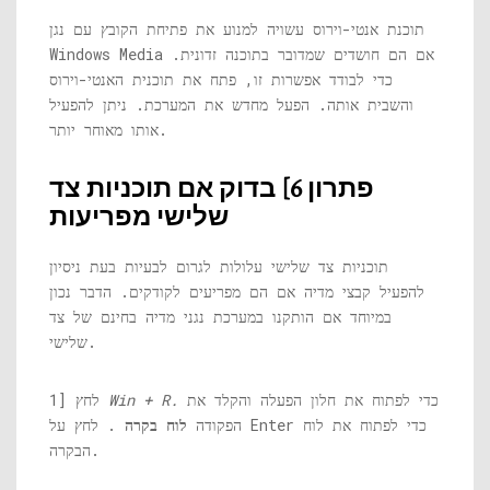
תוכנת אנטי-וירוס עשויה למנוע את פתיחת הקובץ עם נגן
Windows Media אם הם חושדים שמדובר בתוכנה זדונית.
כדי לבודד אפשרות זו, פתח את תוכנית האנטי-וירוס
והשבית אותה. הפעל מחדש את המערכת. ניתן להפעיל
אותו מאוחר יותר.
פתרון 6] בדוק אם תוכניות צד
שלישי מפריעות
תוכניות צד שלישי עלולות לגרום לבעיות בעת ניסיון
להפעיל קבצי מדיה אם הם מפריעים לקודקים. הדבר נכון
במיוחד אם הותקנו במערכת נגני מדיה בחינם של צד
שלישי.
כדי לפתוח את חלון הפעלה והקלד את
Win + R.
1] לחץ
הפקודה
לוח בקרה
. לחץ על Enter כדי לפתוח את לוח
הבקרה.