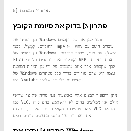
המערכת.
איתחול
5]
פתרון 3] בדוק את סיומת הקובץ
נגן המדיה של Windows נועד לנגן את כל הקבצים
החוקיים. לְמָשָׁל. קבצי .mp4 ו- .wmv עובדים היטב עם
נגן המדיה של Windows. עם זאת, מספר הרחבות (למשל
FLV) וקודקים אינם נתמכים על ידי WMP. אחת הסיבות
לכך שקבצים אלה אינם נתמכים על ידי נגן המדיה המובנה
של Windows עצמו היא שהם מורידים בדרך כלל מאתרים
כמו Youtube באמצעות כלי צד שלישי.
ניתן להפעיל קבצים אלה באמצעות נגני מדיה של צד שלישי
כמו VLC, אולם אנו ממליצים בחום לא להשתמש בהם כיוון
שהם פוגעים ברמקולים. יתר על כן, התקנת VLC מבטלת
את האחריות של מותגי מחשבים ניידים רבים.