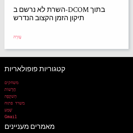
השרת לא נרשם ב-DCOM בתוך
תיקון הזמן הקצוב הנדרש
עֶזרָה
קטגוריות פופולאריות
משחקים
חֲדָשׁוֹת
הַשׁקָפָה
משרד פתוח
שֶׁמַע
Gmail
מאמרים מעניינים