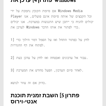
פתרון 4] עדכן את Windows
אם סיומת הקובץ נתמכת על ידי Windows Media
Player וכל הקבצים של אותה סיומת אינם פועלים, אנו
יכולים להניח כי ייתכן שיש התנגשות במערכת. אנו יכולים
לעדכן את Windows כדי לפתור את אותו הדבר.
1] לחץ על כפתור התחל ואז על הסמל דמוי הילוך כדי
לפתוח את דף ההגדרות.
2] עבור אל עדכונים ואבטחה ואז לחץ על עדכן כעת.
3] לאחר סיום העדכון, הפעל מחדש את המערכת.
בדוק אם זה עוזר לנושא.
פתרון 5] השבת זמנית תוכנת
אנטי-וירוס