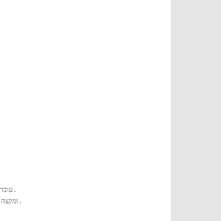
עובד גם בצורה מושלמת למשחקים, צ'אט מקוון ומסנכרן בצורה חלקה עם מכשירי זרימה של צד שלישי הניתנים לתכנות.
זה מאפשר לך להשתמש בצלילים מצחיקים (פורמטים MP3 או WAV) כמו צלילי meme או troll ומקצה להם מקשי קיצור.