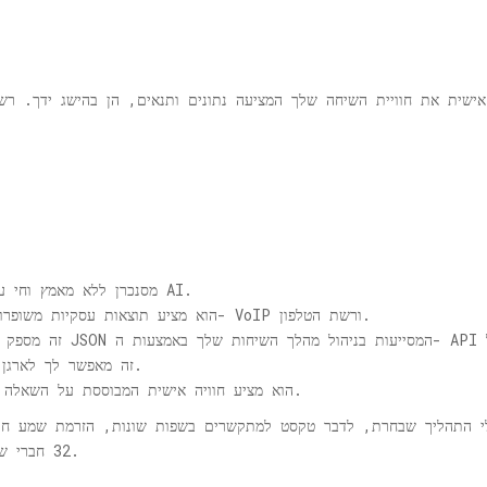
אישית את חוויית השיחה שלך המציעה נתונים ותנאים, הן בהישג ידך. רשת 
מסנכרן ללא מאמץ וחי עם סוחרים חיצוניים, למשל, שעובדים על AI.
הוא מציע תוצאות עסקיות משופרות בכך שהוא מאפשר לך להתקשר דרך ה- VoIP ורשת הטלפון.
זה מאפשר לך לארגן ועידות שמע באמצעות מספר קודים בלבד.
הוא מציע חוויה אישית המבוססת על השאלה אם אתה מגיע לאדם חי או הודעה קולית.
לי התהליך שבחרת, לדבר טקסט למתקשרים בשפות שונות, הזרמת שמע ח
32 חברי שיחה, הם בין המאפיינים העיקריים האחרים שלה.