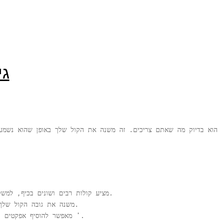
גי
וא בדיוק מה שאתם צריכים. זה משנה את הקול שלך באופן שהוא נשמע 
מציע קולות רבים ושונים בכיף, למשל, אתה יכול להישמע כמו רובוט או חייזר.
משנה את גובה הקול שלך ובכך להישמע כמו גבר או אישה ואחרים.
מאפשר להוסיף אפקטים קוליים ברקע כמו רעשי תנועה, סערה וכו '.