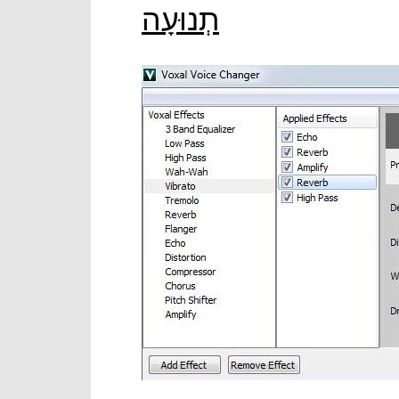
תְנוּעָה