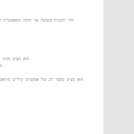
זוהי תוכנית פשוטה אך חזקה המאפשרת ל
הוא מציע מגוון רחב של אפשרויות לשינוי קול כולל חייזרים, נשים או דמות מצוירת עבור רדיו, אינטרנט, קולות, משחקי וידאו ועוד.
זה מאפשר לך ליישם את האפקטים על הקבצים הנוכחיים וגם בזמן אמת בנוכחות מיקרופון או כל מצב קלט שמע אחר.
הוא מציע מספר רב של אפקטים קוליים מותאמ