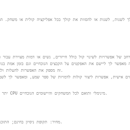
ך לשנות, לשנות או להסוות את קולך בכל אפליקציה קולית או משחק. המ
זה מספק את האפשרות להעלות ולאחסן את סדרת האפקטים לשינויים קוליים.
ים אישית, אפשרות ליצור קולות לדמויות של ספר שמע, ומאפשר לך לשמו
יתר על כן, הוא כולל ממשק פשוט ומגיב, גוזל שטח CPU מינימלי ותואם לכל המשחקים והיישומים הנוכחיים.
מחיר: תקופת ניסיון בחינם; התוכניות מתחילות מ- $ 12.99 לשימוש בלתי מוגבל.