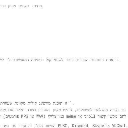
מחיר: תקופת ניסיון בחינם; התמחור מתחיל מ- $ 0.0075 $ / הודעה.
זו אחת התוכנות הטובות ביותר לשינוי קול ברשימה המאפשרת לך לשנות את הקול שלך בזמן אמת למשחקים מקוונים.
זו תוכנת מורפינג קולית מקוונת שעוזרת לשנות את קולך לקול אישה, לרובוט וכו '.
החשוב מכל, זה עובד עם כמה מהמשחקים והאפליקציות הפופולריים ביותר, כולל PUBG, Discord, Skype או VRChat.