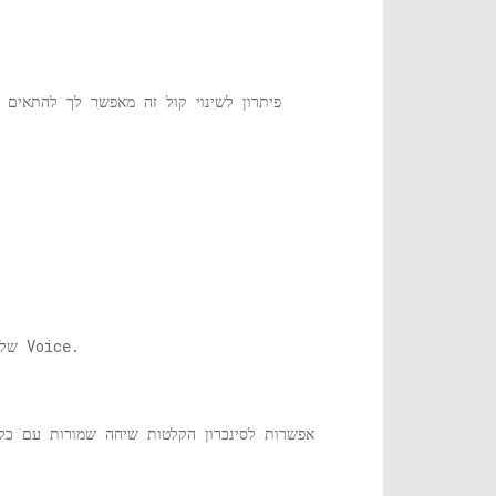
פיתרון לשינוי קול זה מאפשר לך להתאים 
זה מספק יכולת התאמה רבה יותר עם מגוון פעולות JSON המסייעות בניהול מהלך השיחות שלך באמצעות ה- API של Voice.
אפשרות לסינכרון הקלטות שיחה שמורות עם כ