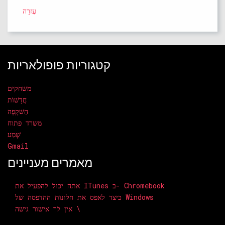
עֶזרָה
קטגוריות פופולאריות
משחקים
חֲדָשׁוֹת
הַשׁקָפָה
משרד פתוח
שֶׁמַע
Gmail
מאמרים מעניינים
אתה יכול להפעיל את ITunes ב- Chromebook
כיצד לאפס את חלונות ההדפסה של Windows
אין לך אישור גישה \