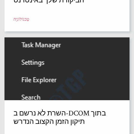
הביקורת שלך באינטרנט
טֶכנוֹלוֹגִיָה
השרת לא נרשם ב-DCOM בתוך
תיקון הזמן הקצוב הנדרש