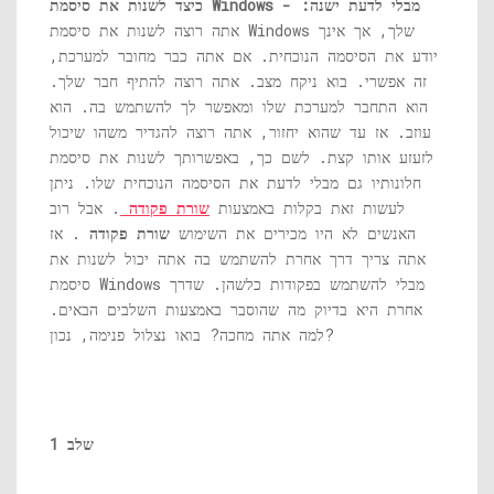
כיצד לשנות את סיסמת Windows מבלי לדעת ישנה: -
אתה רוצה לשנות את סיסמת Windows שלך, אך אינך
יודע את הסיסמה הנוכחית. אם אתה כבר מחובר למערכת,
זה אפשרי. בוא ניקח מצב. אתה רוצה להתיף חבר שלך.
הוא התחבר למערכת שלו ומאפשר לך להשתמש בה. הוא
עוזב. אז עד שהוא יחזור, אתה רוצה להגדיר משהו שיכול
לזעזע אותו קצת. לשם כך, באפשרותך לשנות את סיסמת
חלונותיו גם מבלי לדעת את הסיסמה הנוכחית שלו. ניתן
לעשות זאת בקלות באמצעות
שורת פקודה
. אבל רוב
האנשים לא היו מכירים את השימוש
שורת פקודה
. אז
אתה צריך דרך אחרת להשתמש בה אתה יכול לשנות את
סיסמת Windows מבלי להשתמש בפקודות כלשהן. שדרך
אחרת היא בדיוק מה שהוסבר באמצעות השלבים הבאים.
למה אתה מחכה? בואו נצלול פנימה, נכון?
שלב 1