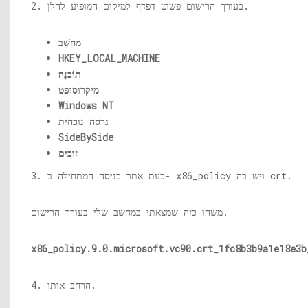
2. בעורך הרישום פשוט דפדף למיקום המופיע להלן.
מַחשֵׁב
HKEY_LOCAL_MACHINE
תוֹכנָה
מיקרוסופט
Windows NT
גרסה נוכחית
SideBySide
זוכים
3. כעת אתר כניסה המתחילה ב- x86_policy ויש בה crt.
משהו כזה שמצאתי במחשב שלי בעורך הרישום.
x86_policy.9.0.
microsoft.vc90.crt_1fc8b3b9a1e18e3b
4. הרחב אותו.