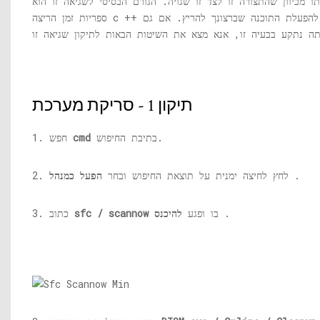
 מכיוון שהתצורה זו לצד זו שגויה. הגורם הבסיסי לשגיאה זו הוא
ספריות זמן הריצה c ++ שאינן תואמות הנדרשות להפעלת התוכנה שברצונך להריץ. אם גם
תיקון 1 - סריקת מערכת
בתיבת החיפוש.
cmd
1. חפש
.
2. לחץ לחיצה ימנית על תוצאת החיפוש ובחר
הפעל כמנהל
.
בו ופגע
להיכנס
sfc / scannow
3. כתוב