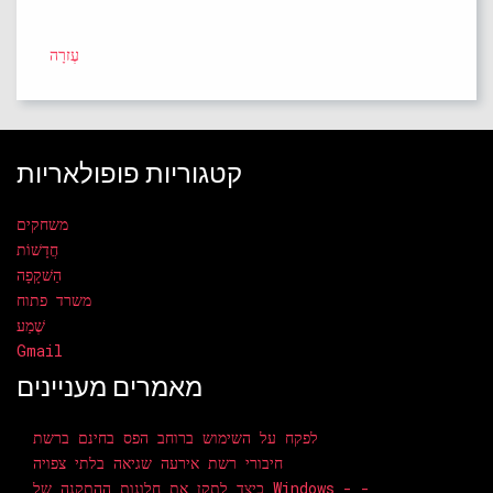
עֶזרָה
קטגוריות פופולאריות
משחקים
חֲדָשׁוֹת
הַשׁקָפָה
משרד פתוח
שֶׁמַע
Gmail
מאמרים מעניינים
לפקח על השימוש ברוחב הפס בחינם ברשת
חיבורי רשת אירעה שגיאה בלתי צפויה
כיצד לתקן את חלונות ההתקנה של Windows - -