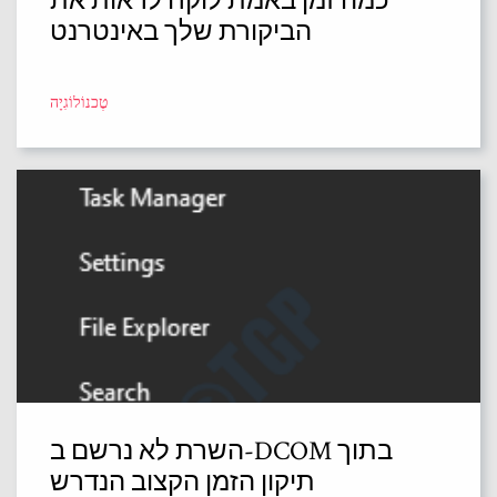
כמה זמן באמת לוקח לראות את
הביקורת שלך באינטרנט
טֶכנוֹלוֹגִיָה
השרת לא נרשם ב-DCOM בתוך
תיקון הזמן הקצוב הנדרש