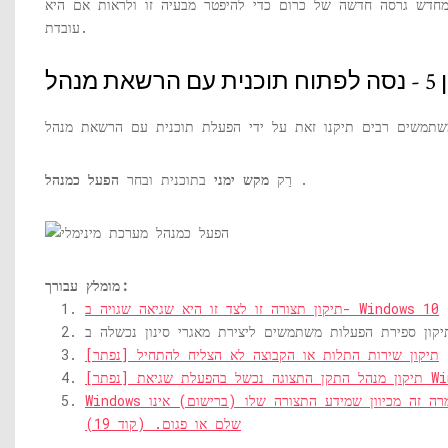
מחדש גרסה חדשה של כרום כדי להיפטר מבעיה זו ולראות אם היא
עובדת.
שאת מנהל
.
רַק
מקש ימני
בתוכנית ובחר
הפעל כמנהל
מומלץ עבורך:
תיקון תצורה זו לצד זו היא שגיאה שגויה ב- Windows 10
תיקון שירות התלות או הקבוצה לא הצליח להתחיל [נפתר]
שגיאת Windows 10
Windows אינו יכול להפעיל התקן חומרה זה מכיוון שמידע התצורה שלו (ברישום) אינו
שלם או פגום. (קוד 19)