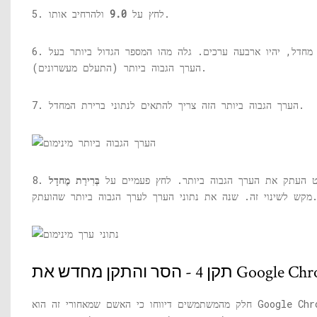
ולהרחיב אותו.
5. לחץ על
9.0
6. כעת, בצד ימין למעט ברירת מחדל, יהיו ארבעה ערכים. גלה מהו המספר הגדול ביותר בעל
הערך הגבוה ביותר (התעלם מעשרונים).
7. הערך הגבוה ביותר הזה צריך להתאים לנתוני ברירת המחדל.
שוט העתק את הערך הגבוה ביותר. לחץ פעמיים על
בְּרִירַת מֶחדָל
וי זה. שנה את נתוני הערך לערך הגבוה ביותר שהועתק.
ר והתקן מחדש את Google Chrome
חלק מהמשתמשים דיווחו כי האשם שמאחורי זה הוא Google Chrome. לכן, פשוט הסר את