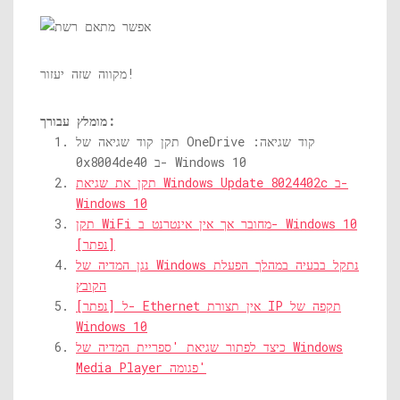
מקווה שזה יעזור!
מומלץ עבורך:
תקן קוד שגיאה של OneDrive קוד שגיאה:
0x8004de40 ב- Windows 10
תקן את שגיאת Windows Update 8024402c ב-
Windows 10
תקן WiFi מחובר אך אין אינטרנט ב- Windows 10
[נפתר]
נגן המדיה של Windows נתקל בבעיה במהלך הפעלת
הקובץ
[נפתר] ל- Ethernet אין תצורת IP תקפה של
Windows 10
כיצד לפתור שגיאת 'ספריית המדיה של Windows
Media Player פגומה'