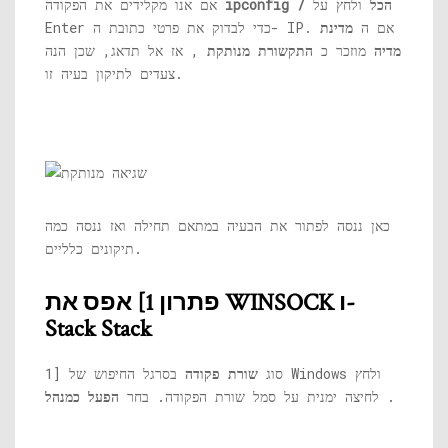
ipconfig / הכל
ולחץ על
אם אנו מקלידים את הפקודה
Enter כדי לבדוק את פרטי כתובת ה- IP. אם ה
מדינת
מדיה
מוזכר כ
התקשורת מנותקת
, אז אל תדאג, שכן הנה
צעדים לתיקון בעיה זו.
כאן ננסה לפתור את הבעיה במתאם תחילה ואז ננסה כמה
תיקונים כלליים.
פתרון 1] אפס את WINSOCK ו-
Stack Stack
1] סוג
שורת פקודה
בסרגל החיפוש של Windows ולחץ
.
לחיצה ימנית על סמל שורת הפקודה. בחר
הפעל כמנהל