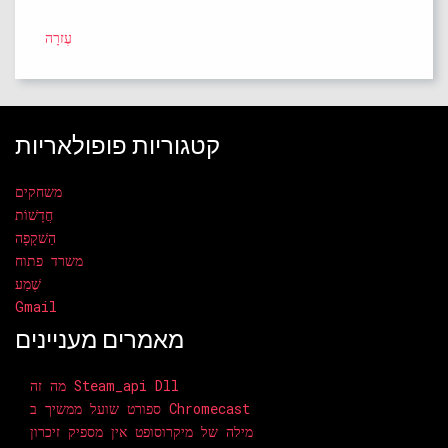
עֶזרָה
קטגוריות פופולאריות
משחקים
חֲדָשׁוֹת
הַשׁקָפָה
משרד פתוח
שֶׁמַע
Gmail
מאמרים מעניינים
מה זה Steam_api Dll
ספורט שועל ממשיך ב Chromecast
מילה של מיקרוסופט אין מספיק זיכרון