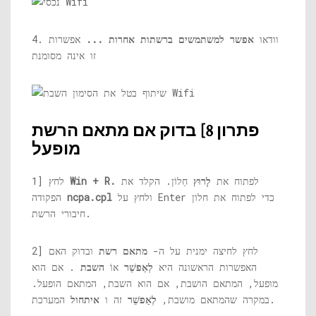
4. וודאו
אפשר למשתמשים ברשתות אחרות ...
אפשרות
זו אינה מסומנת
פתרון 8] בדוק אם מתאם הרשת
מופעל
לפתוח את
לָרוּץ
חַלוֹן. הקלד את
Win + R.
1] לחץ
ולחץ על Enter כדי לפתוח את חלון
ncpa.cpl
הפקודה
חיבורי הרשת.
2] לחץ לחיצה ימנית על ה-
מתאם רשת
ובדוק האם
האפשרות הראשונה היא
לְאַפשֵׁר
אוֹ
השבת
. אם הוא
מופעל, המתאם הושבת, אם הוא השבת, המתאם הופעל.
המערכת.
במקרה שהמתאם מושבת,
לְאַפשֵׁר
זה ו
איתחול