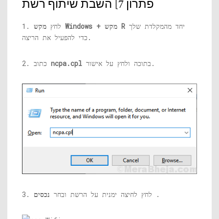
פתרון 7] השבת שיתוף רשת
יחד מהמקלדת שלך
מקש Windows + מקש R
1. לחץ
כדי להפעיל את הריצה.
בתוכה ולחץ על אישור.
ncpa.cpl
2. כתוב
.
3. לחץ לחיצה ימנית על הרשת ובחר
נכסים