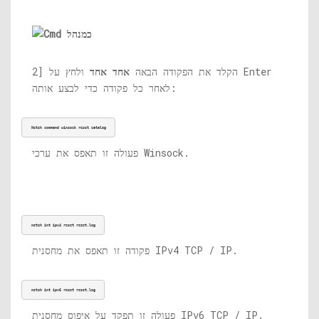
2] הקלד את הפקודה הבאה
אחד אחד
ולחץ על Enter
לאחר כל פקודה כדי לבצע אותה:
Netsh command winsock reset catalog
פעולה זו תאפס את ערכי Winsock.
netsh int ipv4 reset 
reset.log
פקודה זו תאפס את מחסנית IPv4 TCP / IP.
netsh int ipv6 reset 
reset.log
פעולה זו תפקד על איפוס מחסנית IPv6 TCP / IP.