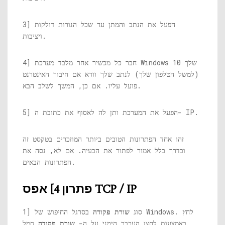
3] הפעל את הנתב והמתן עד שכל הנורות דולקות
ויציבות.
4] חבר כל מכשיר אחר מלבד מערכת Windows 10 שלך
(למשל הטלפון שלך) לנתב שלך וודא אם חיבור האינטרנט
פועל עליו. אם כן, המשך לשלב הבא.
5] הפעל את המערכת ותן לה לאסוף את כתובת ה- IP.
זהו אחד הפתרונות הטובים ביותר המוזכרים בטקסט זה
ובדרך כלל אמור לפתור את הבעיה. אם לא, נסה את
הפתרונות הבאים.
פתרון 4] אפס TCP / IP
1] סוג
שורת פקודה
בסרגל החיפוש של Windows. לחץ
באמצעות לחצן העכבר הימני על ה-
שורת פקודה
סמל