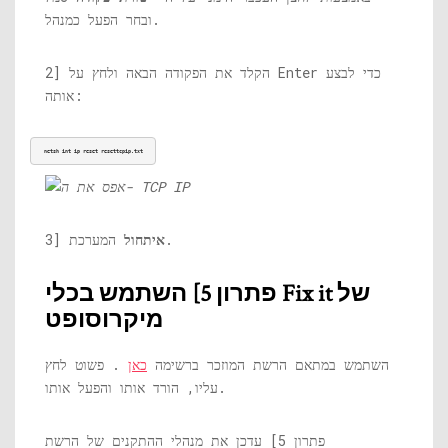
ובחר הפעל כמנהל.
2] הקלד את הפקודה הבאה ולחץ על Enter כדי לבצע
אותה:
netsh int ip reset 
resettcpip.txt
המערכת.
איתחול
3]
פתרון 5] השתמש בכלי Fix it של
מיקרוסופט
השתמש במתאם הרשת המוזכר ברשימה
כאן
. פשוט לחץ
עליו, הורד אותו והפעל אותו.
פתרון 5] עדכן את מנהלי ההתקנים של הרשת