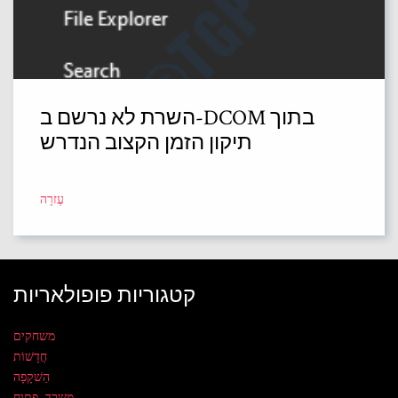
השרת לא נרשם ב-DCOM בתוך
תיקון הזמן הקצוב הנדרש
עֶזרָה
קטגוריות פופולאריות
משחקים
חֲדָשׁוֹת
הַשׁקָפָה
משרד פתוח