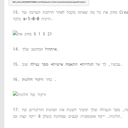
HKEY_LOCAL_MACHINESOFTWAREMicrosoftWindowsCurrentVersionAuthenticationLogonUICreative
13. מחק את כל מה שאתה מקבל לאחר הרחבת העזיבה של Creative
תיקיה.
s-1-0-0
בלבד
המחשב שלך.
איתחול
14.
שוב.
15. עכשיו, לך אל
הגדרות> התאמה אישית> מסך נעילה
.
16. בחר
זרקור חלונות
17. כעת, מסך הנעילה שלך ימשיך לשנות את תמונות הזרקורים של
חלונות. ייקח אוטומטית קבצים שמחקת בשלב 8 ייקח קצת זמן.