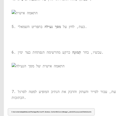
בתפריט השמאלי.
5. כעת, לחץ על
מסך נעילה
כרקע מהרשימה הנפתחת בצד ימין.
6. עכשיו, בחר
תְמוּנָה
7. כעת, עבור לסייר והעתק והדבק את הנתיב המופיע למטה לסרגל
הכתובות.
C:UserssharmaAppDataLocalPackagesMicrosoft.Windows.ContentDeliveryManager_cw5n1h2txyewyLocalStateAssets