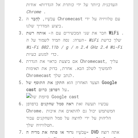
העדכנית ביותר על ידי כותרת אל הגדרות> אודות
Chrome
.
עַכשָׁיו,
לְחַבֵּר
ה Chromecast עם טלוויזיה על ידי
ביצוע המדריך שלנו.
.
אותה רשת WiFi
חבר את שני המכשירים עם ה-
הערה: נסה תמיד לשמור על ה- WiFi שלך ברשת
Wi-Fi 802.11b / g / n 2.4 GHz 2.4 Wi-Fi
כדי למנוע בעיות.
אם ביצעת כראוי את הגדרת Chromecast, עליך
להמשיך לשלב הבא. אחרת, בדוק את תאימות
Chromecast לנתב שלך.
הצעד האחרון הוא
התקן את התוסף של Google
דפדפן כרום.
על
cast
עכשיו תעשה זאת
ראה סמל שחקנים
בדפדפן
Chrome. המשתמש יכול גם להתאים את איכות
הליהוק על ידי לחיצה על סמל השחקנים עבור
הטלוויזיה שלך.
אתה רוצה
גרור או פתח את מדיה ה- DVD
עַכשָׁיו