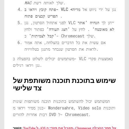
MAC שלך לאותה רשת.
נגן על ידי ניווט אל
מדיה>
פתח קובץ וידאו ב- VLC
.
תפריט קבצים פתוח
לפני אתחול הסרטון, נגן VLC ייתן לך
הנחיה 'אתר
לא מאובטח'
. לחץ על
'הצג תעודה'
כפתור ולחץ
ב- Chromecast שלך.
'קבל לצמיתות'
אם עשית את כל הדברים בהצלחה, אתה אמור
לראות את הסרטון שנבחר מתנגן בטלוויזיה.
משתמשים יכולים לשלוט בהפעלה ב- VLC באמצעות פקדי
נגן וידאו רגילים.
שימוש בתוכנת תוכנה משותפת של
צד שלישי
המשתמש יכול להשתמש בתוכנות תוכנה משותפות שונות
כגון ממיר וידאו מ- Wondersahre, Video solo ותוכנות
רבות אחרות להזרים DVD ל- Chromecast.
YouTube ל- iOS מקבל את פקדי ה- Chromecast על מסך הנעילה
קָשׁוּר: