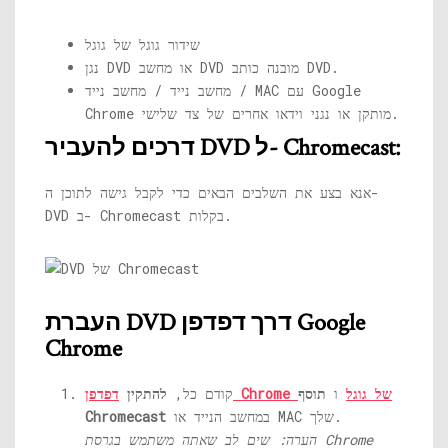
שידור גוגל של גוגל
נגן DVD או מחשב DVD מובנה כותב DVD.
מחשב נייד / מחשב נייד / MAC עם Google
Chrome מותקן או נגני וידאו אחרים של צד שלישי.
דרכים להעביר DVD ל- Chromecast:
אנא בצע את השלבים הבאים כדי לקבל גישה לתוכן ה-
DVD ב- Chromecast בקלות.
העברת DVD דרך דפדפן Google
Chrome
דפדפן Chrome של גוגל
ו
תוסף
קודם כל,
להתקין
במחשב הנייד או MAC שלך.
Chromecast
הערה: שים לב שאתה משתמש בגרסת Chrome