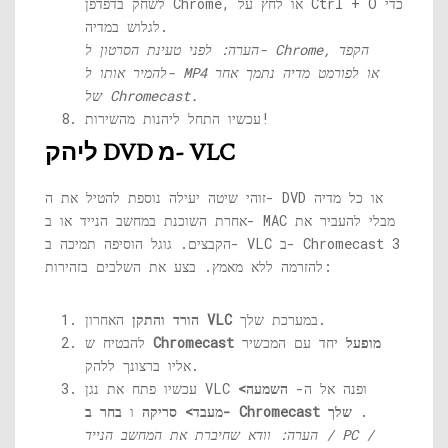
לשחק בדפדפן Chrome, או לחץ על Ctrl + O כדי
לגלוש במדיה.
הערה: לפני טעינת הסרטון ל- Chrome, הקפד
להמיר אותו ל- MP4 או לפורמט מדיה נתמך אחר
של Chromecast.
עכשיו התחל ליהנות מהשירות!
ליהק DVD מ- VLC
זוהי שיטה יעילה נוספת להטיל את ה- DVD או כל מדיה
אחרת השוכנת במחשב הנייד או ב- MAC מבלי להעביר את
הקבצים. גוגל הוסיפה תמיכה ב- VLC ב- Chromecast 3
להזרמה ללא מאמץ. בצע את השלבים בזהירות:
במערכת שלך.
VLC
האחרון
הורד והתקן
Chromecast מופעל
יחד עם המכשיר
להבטיח ש
אליו ברצונך ללהק.
עכשיו פתח את נגן VLC ופנה אל ה-
השמעה>
.
בחר ב- Chromecast שלך
מעבד> סריקה
ו
הערה: וודא שחיברת את המחשב הנייד / PC /