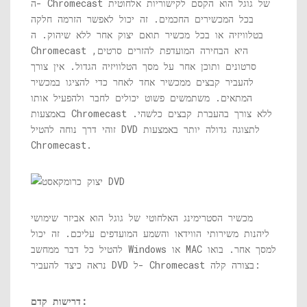
ה- Chromecast של גוגל הוא הקסם לקישוריות אלחוטית
בכל המכשירים החכמים. זה יכול לאפשר הזרמה חלקה
בטלוויזיה או בכל מכשיר תואם יצוק אחר ללא שיהוק. ה
Chromecast היא הבחירה המועדפת להזרים סרטים,
סרטונים ותוכן אחר על מסך הטלוויזיה הגדול. אין צורך
להעביר קבצים ממכשיר אחד לאחר כדי להציגו במכשיר
המתאים. משתמשים פשוט יכולים לחבר ולהפעיל אותו
באמצעות Chromecast ללא צורך בהעברת קבצים כלשהי.
זוהי דרך נוחה להטיל DVD לתצוגה גדולה יותר באמצעות
Chromecast.
מכשיר הסטרימינג האלחוטי של גוגל הוא אביזר שימושי
ליהנות משירותי הווידאו והשמע המועדפים עליכם. זה יכול
להטיל כל דבר ממחשב Windows או MAC למסך אחר. בואו
נראה כיצד להעביר DVD ל- Chromecast בצורה קלה:
דרישות קדם: