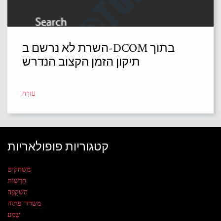
השרת לא נרשם ב-DCOM בתוך
תיקון הזמן הקצוב הנדרש
עֶזרָה
קטגוריות פופולאריות
משחקים
חֲדָשׁוֹת
הַשׁקָפָה
משרד פתוח
שֶׁמַע