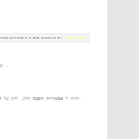
e Initial size of the RAM. So, for 4GB RAM, the Maximum size (MB) =  
2 x 6,144 = 12, 288 MB
 .
.
שד
כדי לשמור את השינויים ולצאת. כעת, הפעל מחדש את המחשב שלך כדי שהשינויים יהיו יעילים.
חזרה ל
אפשרויות הופעה
חלון, לחץ על
ל