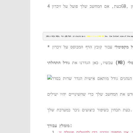
1GB = 1024 MBSo, for 4GB RAM, it should be =  
1024 x 4 = 4.096 MB
 Now, the Initial size of the pa
ל מקסימלי
*
גודל התחלתי (MB)
עכשיו, כאן הגדרנו את
כעת תבחין בשיפור ביצועים ניכר במערכת שלך.
מומלץ עבורך:
 אין מספיק זיכרון כדי להשלים פעולה זו