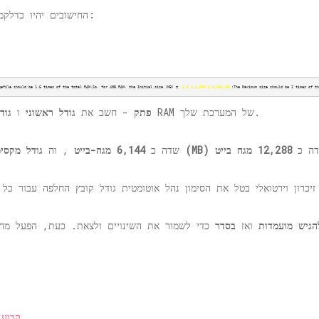
כעת, אם המחשב שלך פועל על זיכרון 4GB, החישובים יהיו כדלקמן:
gefile should be 1.5 times of the total 
RAM.So
, for 4GB RAM, the Initial size (MB) =  
1.5 x 4,096 = 6,144 MB
 ;The Maximum size should be 2 times of th
עבור קובץ הדף המבוסס על זיכרון RAM של המערכת שלך.
פתק
- חשב את
גודל ראשוני
ו
גוד
ה כ
12,288 מגה בייט
גודל מקסימלי (MB)
שדה כ
6,144 מגה-בייט
, וה
הגיש מועמדות
ואז
בסדר
קבוע: