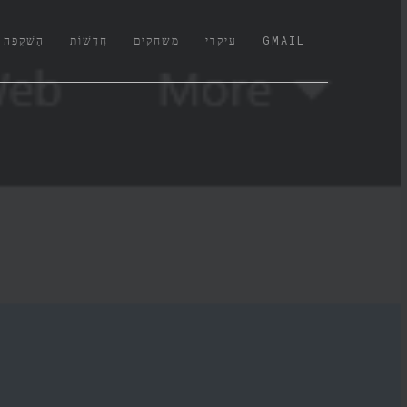
(CURRENT)
GMAIL
עיקרי
משחקים
חֲדָשׁוֹת
הַשׁקָפָה