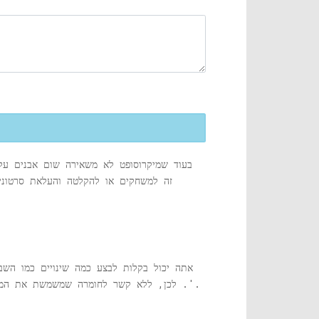
בעוד שמיקרוסופט לא משאירה שום אבנים על
זה למשחקים או להקלטה והעלאת סרטונים
אתה יכול בקלות לבצע כמה שינויים כמו השב
'. לכן, ללא קשר לחומרה שמשמשת את המערכת שלך, שינויים קטנים אלה יכולים למעשה לזרז את המערכת שלך במידה ניכרת. בואו נראה כיצד לבצע את השינויים.