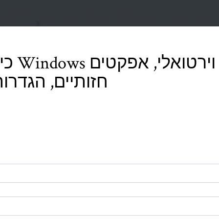
כיצד ל
חזותיים, הגדר