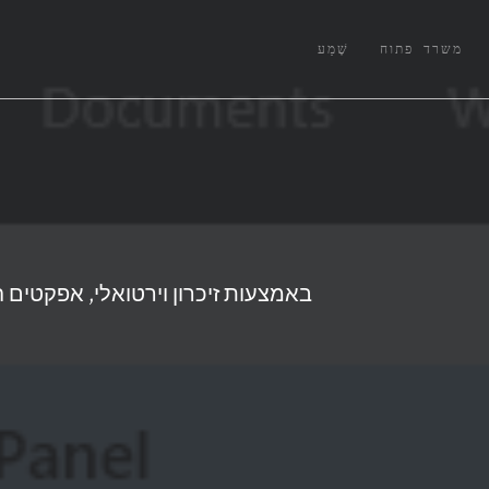
משרד פתוח
שֶׁמַע