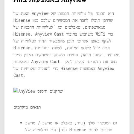
הצגה של Anyview היא תכונה של טלוויזיות חכמות של
Hisense שדרכן תוכלו לחבר את המכשירים שלכם כמו
סמארטפונים, טאבלטים וכו 'לטלוויזיות החכמות של
Hisense. Anyview Cast משתמש בחיבור WiFi כדי
לשקף באופן אלחוטי תוכן מהמכשיר הנייד לטלוויזיה של
Hisense. אתה יכול לשתף תמונות, לצפות בתוכניות
טלוויזיה, קטעי וידאו, סרטים ולשחק במשחקים באופן מיידי
באמצעות Anyview Cast. בצע את הצעדים הקלים להלן
כדי להעלות טלוויזיות של Hisense באמצעות Anyview
Cast.
תנאים מוקדמים
גם המכשיר שלך (נייד, טאבלט או מחשב / מחשב
נייד) וגם הטלוויזיה של Hisense צריכים להיות