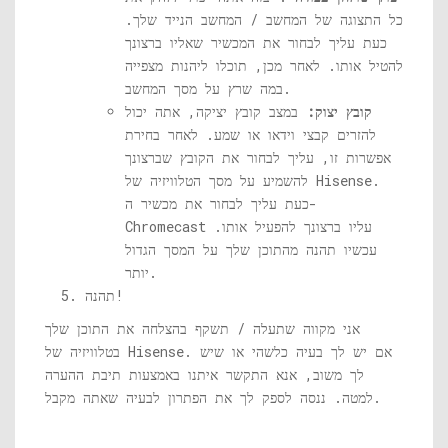
כל התצוגה של המחשב / המחשב הנייד שלך.
כעת עליך לבחור את המכשיר שאליו ברצונך
להטיל אותו. לאחר מכן, תוכלו ליהנות מצפייה
במה שרץ על מסך המחשב.
קובץ יצוק:
במצב קובץ יציקה, אתה יכול
להזרים קבצי וידאו או שמע. לאחר בחירת
אפשרות זו, עליך לבחור את הקובץ שברצונך
להשמיע על מסך הטלוויזיה של Hisense.
כעת עליך לבחור את מכשיר ה-
Chromecast עליו ברצונך להפעיל אותו.
עכשיו תהנה מהתוכן שלך על המסך הגדול
יותר.
תהנה!
אני מקווה שתעלה / תשקף בהצלחה את התוכן שלך
בטלוויזיה של Hisense. אם יש לך בעיה כלשהי או שיש
לך משוב, אנא התקשר איתנו באמצעות תיבת ההערה
למטה. ננסה לספק לך את הפתרון לבעיה שאתה מקבל.