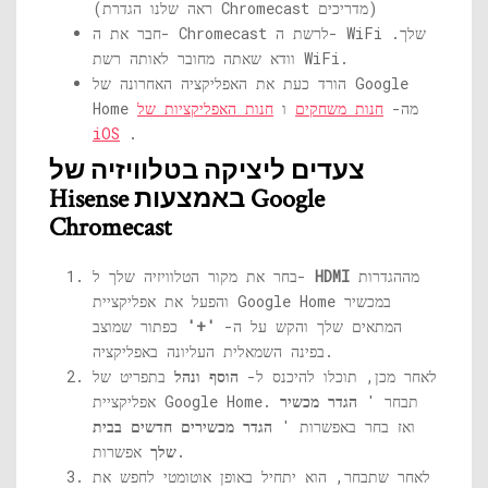
(ראה שלנו הגדרת Chromecast מדריכים)
חבר את ה- Chromecast לרשת ה- WiFi שלך.
וודא שאתה מחובר לאותה רשת WiFi.
הורד כעת את האפליקציה האחרונה של Google
Home מה-
חנות משחקים
ו
חנות האפליקציות של
iOS
.
צעדים ליציקה
בטלוויזיה של
Hisense באמצעות Google
Chromecast
מההגדרות
HDMI
בחר את מקור הטלוויזיה שלך ל-
והפעל את אפליקציית Google Home במכשיר
המתאים שלך והקש על ה-
'+'
כפתור שמוצב
בפינה השמאלית העליונה באפליקציה.
לאחר מכן, תוכלו להיכנס ל-
הוסף ונהל
בתפריט של
אפליקציית Google Home. תבחר '
הגדר מכשיר
ואז בחר באפשרות '
הגדר מכשירים חדשים בבית
אפשרות.
שלך
לאחר שתבחר, הוא יתחיל באופן אוטומטי לחפש את