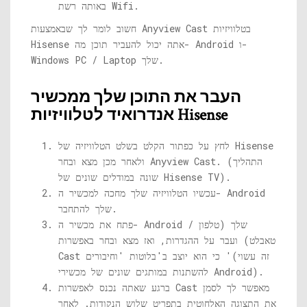
באותה רשת Wifi.
חשוב לומר לך שבאמצעות Anyview Cast בטלוויזיות
Hisense אתה יכול להעביר תוכן מה- Android ו-
Windows PC / Laptop שלך.
העבר את התוכן שלך ממכשיר
אנדרואיד לטלוויזיות Hisense
לחץ על כפתור הקלט בשלט הטלוויזיה של Hisense
ולאחר מכן מצא ובחר Anyview Cast. (התהליך
שונה במודלים שונים של Hisense TV).
עכשיו הטלוויזיה שלך מחכה למכשיר ה- Android
שלך להתחבר.
פתח את מכשיר ה- Android שלך (טלפון /
טאבלט) ועבר על ההגדרות, ואז מצא ובחר באפשרות
Cast כי הוא יוצב ב'בלוטות 'וחיבורים '(זה עשוי
להשתנות במותגים שונים של מכשירי Android).
ברגע שאתה נכנס לאפשרות Cast מאפשר לך לסמן
את התצוגה האלחוטית בתפריט שלוש הנקודות. לאחר