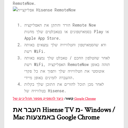
RemoteNow.
הורד והתקן את האפליקציה Remote Now
בסמארטפונים או בטאבלטים שלך מחנות Play או
Apple App Store.
ודא שהסמארטפון והטלוויזיה שלך נמצאים באותה
רשת WiFi.
לאחר שהטלפון החכם / טאבלט שלך נמצא באותה
רשת WiFi, האפליקציה RemoteNow תזהה באופן
אוטומטי את הטלוויזיה שלך ותפוך את כל פקדי
ההעברה לזמינים באופן מיידי.
לאחר מכן תוכל להזרים את התוכן שלך בקלות
בטלוויזיה של Hisense.
כיצד להפסיק מספר תהליכים של Google Chrome
קָשׁוּר:
העבר את Hisense TV מ- Windows /
Mac באמצעות Google Chrome