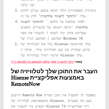
שני בלבד.
בתחתית האפשרויות הללו תראה טקסט שניתן ללחוץ
לחץ על זה.
עליו
'התחבר לתצוגה אלחוטית'
לאחר שלחצת על הלחצן '
להתחבר לתצוגה
אלחוטית
'תראה רשימה של מכשירים תואמים
שעליהם אתה יכול לשקף / להעביר את מסך
המחשב / המחשב הנייד של Windows 10
בחר את הטלוויזיה של Hisense שלך ​​מהרשימה
וברגע שבחרת את שם הטלוויזיה שלך, יציקה /
שיקוף יתחיל בטלוויזיה של Hisense שלך.
קָשׁוּר:
כיצד להעביר מסך טלפון למחשב או למחשב נייד
העבר את התוכן שלך לטלוויזיה של
Hisense באמצעות אפליקציית
RemoteNow
היישום Remote Now מאפשר לך להפעיל את תוכן המדיה
מהסמארטפון לטלוויזיה של Hisense. בצע את הצעדים
הבאים כדי להעביר את Hisense TV דרך אפליקציית