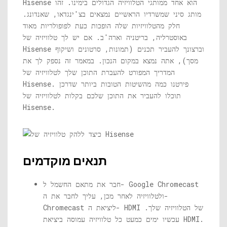
Hisense הוא אחד ממותגי הטלוויזיה הגדולים בימינו. זהו
מותג סיני שמשרדיו הראשיים נמצאים בצ'ינגדאו, שאנדונג.
חלק מהטלוויזיות שלה הופכות כעת לפופולריות מאוד
באוסטרליה, בריטניה וארה'ב. אם יש לך טלוויזיה של
Hisense וברצונך להעביר תכנים (תמונות, סרטונים ושיקוף
מסך), אתה נמצא במקום הנכון. במאמר זה נספק לך את
המדריך המפורט להעברת התוכן שלך לטלוויזיה של
Hisense. פירטנו כמה מהשיטות הטובות ביותר שדרכן
תוכלו להעביר את התוכן שלכם בקלות לטלוויזיה של
Hisense.
תנאים מוקדמים
חבר את מתאם החשמל ל- Google Chromecast
ולטלוויזיה לאחר מכן, עליך לחבר את ה-
Chromecast ליציאת ה- HDMI של הטלוויזיה שלך.
עכשיו ימים כמעט כל טלוויזיה עמוסה ביציאת HDMI.