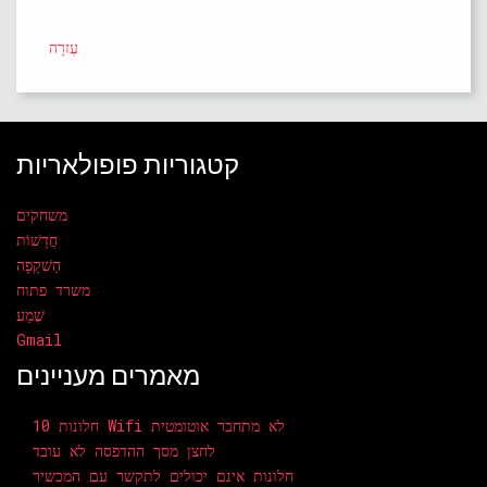
עֶזרָה
קטגוריות פופולאריות
משחקים
חֲדָשׁוֹת
הַשׁקָפָה
משרד פתוח
שֶׁמַע
Gmail
מאמרים מעניינים
חלונות 10 Wifi לא מתחבר אוטומטית
לחצן מסך ההדפסה לא עובד
חלונות אינם יכולים לתקשר עם המכשיר