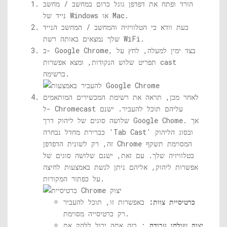
הורד ופתח את דפדפן גוגל כרום במחשב / מחשב
נייד של Windows או Mac.
כעת וודא כי הטלוויזיה והמחשב / המחשב הנייד
שלך נמצאים באותה רשת WiFi.
ב- Google Chrome, בצד ימין למעלה, לחץ על
תפריט שלוש הנקודות, ומצא אפשרות cast
ברשימה.
לאחר מכן, תראה את רשימת המכשירים המותאמים
ל- Chromecast עליהם תוכל להעביר. ישנם
שלושה סוגים של ליהוק דרך Google Chome. אך
כברירת מחדל נבחרה 'Tab Cast' ובסוג הליהוק
זה, רק לשונית הדפדפן Chrome המסוימת תשקף
בטלוויזיה שלך. עם זאת, ישנם שלושה סוגים של
אפשרות ליהוק, אליהם ניתן לגשת באמצעות לחיצה
על כפתור המקורות.
כרטיסיית צוות:
באפשרות זו, תוכל להעביר
רק כרטיסייה מסוימת.
יצוק שולחן עבודה
: בזה אתה יכול ללהק את