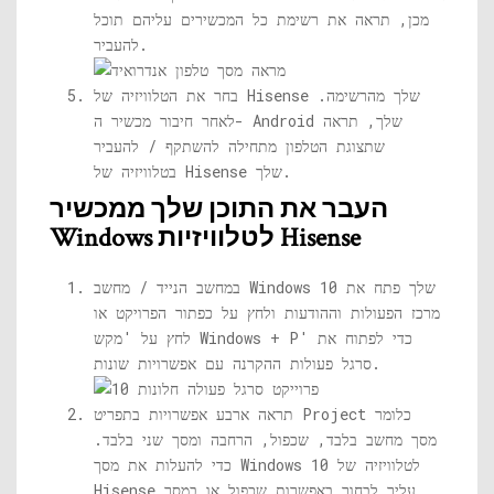
מכן, תראה את רשימת כל המכשירים עליהם תוכל
להעביר.
בחר את הטלוויזיה של Hisense שלך ​​מהרשימה.
לאחר חיבור מכשיר ה- Android שלך, תראה
שתצוגת הטלפון מתחילה להשתקף / להעביר
בטלוויזיה של Hisense שלך.
העבר את התוכן שלך ממכשיר
Windows לטלוויזיות Hisense
במחשב הנייד / מחשב Windows 10 שלך פתח את
מרכז הפעולות וההודעות ולחץ על כפתור הפרויקט או
לחץ על 'מקש Windows + P' כדי לפתוח את
סרגל פעולות ההקרנה עם אפשרויות שונות.
תראה ארבע אפשרויות בתפריט Project כלומר
מסך מחשב בלבד, שכפול, הרחבה ומסך שני בלבד.
כדי להעלות את מסך Windows 10 לטלוויזיה של
Hisense עליך לבחור באפשרות שכפול או במסך