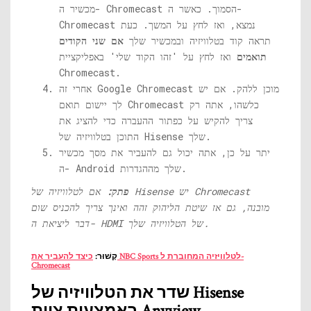
מכשיר ה- Chromecast הסמוך. כאשר ה-
Chromecast נמצא, ואז לחץ על המשך. כעת
תראה קוד בטלוויזיה ובמכשיר שלך
אם שני הקודים
תואמים
ואז לחץ על 'זהו הקוד שלי' באפליקציית
Chromecast.
אחרי זה Google Chromecast מוכן ללהק. אם יש
לך יישום תואם Chromecast כלשהו, ​​אתה רק
צריך להקיש על כפתור ההעברה כדי להציג את
התוכן בטלוויזיה של Hisense שלך.
יתר על כן, אתה יכול גם להעביר את מסך מכשיר
ה- Android שלך מההגדרות.
פתק:
אם לטלוויזיה של Hisense יש Chromecast
מובנה, גם אז שיטת הליהוק זהה ואינך צריך להכניס שום
דבר ליציאת ה- HDMI של הטלוויזיה שלך.
קָשׁוּר:
כיצד להעביר את NBC Sports לטלוויזיה המחוברת ל-
Chromecast
שדר את הטלוויזיה של Hisense
באמצעות צוות Anyview