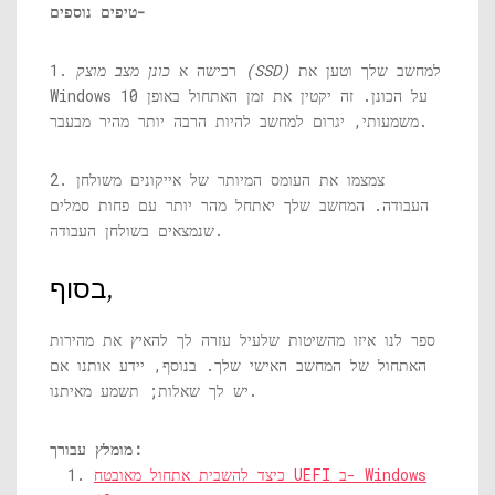
טיפים נוספים-
למחשב שלך וטען את
כונן מצב מוצק (SSD)
1. רכישה א
Windows 10 על הכונן. זה יקטין את זמן האתחול באופן
משמעותי, יגרום למחשב להיות הרבה יותר מהיר מבעבר.
2. צמצמו את העומס המיותר של אייקונים משולחן
העבודה. המחשב שלך יאתחל מהר יותר עם פחות סמלים
שנמצאים בשולחן העבודה.
בסוף,
ספר לנו איזו מהשיטות שלעיל עזרה לך להאיץ את מהירות
האתחול של המחשב האישי שלך. בנוסף, יידע אותנו אם
יש לך שאלות; תשמע מאיתנו.
מומלץ עבורך:
כיצד להשבית אתחול מאובטח UEFI ב- Windows