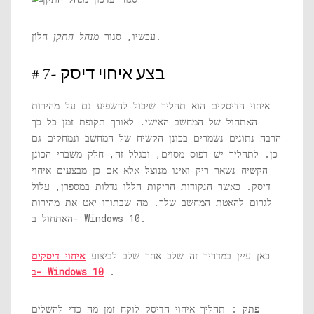
חַלוֹן.
עכשיו, סגור
מנהל התקן
# 7- בצע איחוי דיסק
איחוי הדיסקים הוא תהליך שיכול להשפיע גם על מהירות
האתחול של המחשב האישי. לאורך תקופת זמן כל כך
הרבה נתונים נשמרים בכונן הקשיח של המחשב ונמחקים גם
כן. לתהליך יש דפוס מסוים, ובגלל זה, חלק משברי הכונן
הקשיח נשאר ריק ואינו מנוצל אלא אם כן מבצעים איחוי
דיסק. כאשר הנקודות הריקות הללו גדלות במספרן, עלול
לגרום להאטת המחשב שלך. מה שבתורו יאט את מהירות
האתחול ב- Windows 10.
כאן עיין במדריך זה שלב אחר שלב לביצוע
איחוי דיסקים
.
ב- Windows 10
פתק
: תהליך איחוי הדיסק לוקח זמן מה כדי להשלים