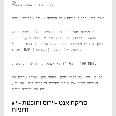
שדות?
מה כדאי להכנס פנימה
גודל ראשוני
ו
גודל מקסימלי
ל
מוקצה כעת
ערך זמין בתחתית החלון. תיבת הגודל
הראשוני תצטרך ערך גבוה יותר מ-
כרגע מוקצה
ערך.
בתוך ה
גודל מקסימלי
תיבה, שים את הערך הבא: ערך 3
x מה- RAM (מקסימום) בפועל של המחשב.
: הזן את הערכים ב- MB (1 GB = 100 MB).
פתק
בסיום, לחץ על
בסדר
לַחְצָן. לאחר מכן, אתחל מחדש את
המחשב ובדוק אם תיקון מהירות האתחול הזה. אם לא,
נסה את השיטה הבאה.
# 9- סריקת אנטי-וירוס ותוכנות
זדוניות