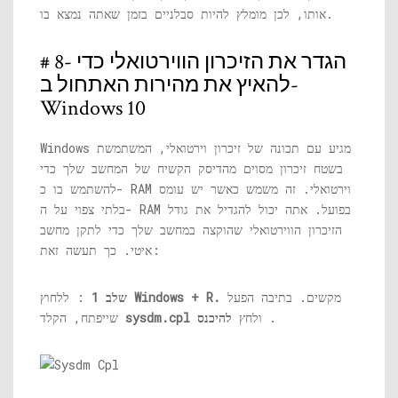
אותו, לכן מומלץ להיות סבלניים בזמן שאתה נמצא בו.
# 8- הגדר את הזיכרון הווירטואלי כדי
להאיץ את מהירות האתחול ב-
Windows 10
Windows מגיע עם תכונה של זיכרון וירטואלי, המשתמשת
בשטח זיכרון מסוים מהדיסק הקשיח של המחשב שלך כדי
להשתמש בו כ- RAM וירטואלי. זה משמש כאשר יש עומס
בלתי צפוי על ה- RAM בפועל. אתה יכול להגדיל את גודל
הזיכרון הווירטואלי שהוקצה במחשב שלך כדי לתקן מחשב
איטי. כך תעשה זאת:
מקשים. בתיבה הפעל
Windows + R.
: ללחוץ
שלב 1
.
ולחץ
להיכנס
sysdm.cpl
שייפתח, הקלד