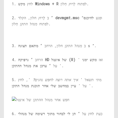
חַלוֹן.
לפתוח
לָרוּץ
מקש Windows + R
1. לחץ
”ופגע
להיכנס
devmgmt.msc
חלון, הקלד “
2. ב
לָרוּץ
חַלוֹן.
לפתוח
מנהל התקן
s ”.
3. ב
מנהל התקן
חלון, הרחב “
מתאם תצוגה
' ואז
מקש ימני
גרפיקה HD של אינטל (R)
4. הרחב “
'.
על “
עדכן את מנהל ההתקן
5. מתי תשאל '
איך אתה רוצה לחפש נהגים?
', לחץ
'.
על '
עיין במחשב שלי אחר תוכנת מנהל התקן
6. כעת לחץ על “
תן לי לבחור מתוך רשימה של מנהלי