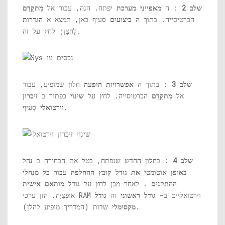
שלב 2
: ה
מאפייני מערכת
יפתח. הנה, עבור אל
מִתקַדֵם
הכרטיסייה. בתוך ה
ביצועים
סעיף כאן, תמצא א
הגדרות
לַחְצָן; לחץ על זה.
שלב 3
: בתוך ה
אפשרויות הופעה
חלון שמופיע, עבור
אל
מִתקַדֵם
הכרטיסייה. לחץ על
שינוי
כפתור ב
זיכרון
סָעִיף.
וירטואלי
שלב 4
: בחלון החדש שנפתח, בטל את הבחירה ב
נהל
באופן אוטומטי את גודל קובץ ההחלפה עבור כל מנהלי
ההתקנים
. לאחר מכן לחץ על
גודל מותאם אישית
אוֹפְּצִיָה. הזן ערכי RAM וירטואליים ב-
גודל ראשוני
וה
גודל
שדות (המדריך מופיע להלן).
מקסימלי