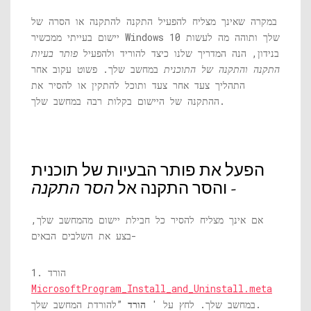
במקרה שאינך מצליח להפעיל התקנה להתקנה או הסרה של
יישום בעייתי ממכשיר Windows 10 שלך ותוהה מה לעשות
בנידון, הנה המדריך שלנו כיצד להוריד ולהפעיל
פותר בעיות
התקנה והתקנה של התוכנית
במחשב שלך. פשוט עקוב אחר
התהליך צעד אחר צעד ותוכל להתקין או להסיר את
ההתקנה של היישום בקלות רבה במחשב שלך.
הפעל את פותר הבעיות של תוכנית
-
והסר התקנה אל
הסר התקנה
אם אינך מצליח להסיר כל חבילת יישום מהמחשב שלך,
בצע את השלבים הבאים-
1. הורד
MicrosoftProgram_Install_and_Uninstall.meta
”להורדת המחשב שלך.
במחשב שלך. לחץ על '
הורד