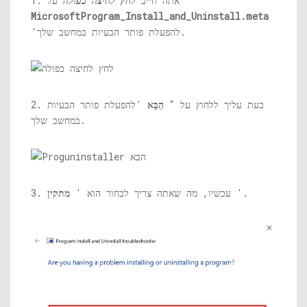
על “
1. אתה חייב
לחץ לחיצה כפולה
MicrosoftProgram_Install_and_Uninstall.meta
'להפעלת פותר הבעיות במחשב שלך.
2. כעת עליך ללחוץ על “
הַבָּא
'להפעלת פותר הבעיות
במחשב שלך.
'.
3. עכשיו, מה שאתה צריך לבחור הוא '
מתקין