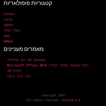
קטגוריות פופולאריות
משחקים
חֲדָשׁוֹת
הַשׁקָפָה
משרד פתוח
שֶׁמַע
Gmail
מאמרים מעניינים
זרם לטלוויזיה LG מהמחשב
Microsoft Office 2016 נתקל בשגיאה במהלך הגדרת
חלונות 10
זוהה שינוי ברשת.
Copyright 2026
All rights reserved.
tinystm.org