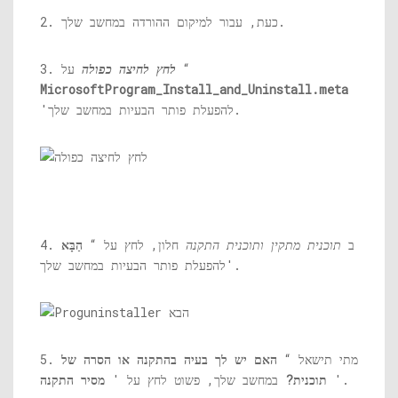
2. כעת, עבור למיקום ההורדה במחשב שלך.
על “
לחץ לחיצה כפולה
3.
MicrosoftProgram_Install_and_Uninstall.meta
'להפעלת פותר הבעיות במחשב שלך.
4. ב
תוכנית מתקין ותוכנית התקנה
חלון, לחץ על “
הַבָּא
'להפעלת פותר הבעיות במחשב שלך.
5. מתי תישאל “
האם יש לך בעיה בהתקנה או הסרה של
'.
תוכנית?
במחשב שלך, פשוט לחץ על '
מסיר התקנה