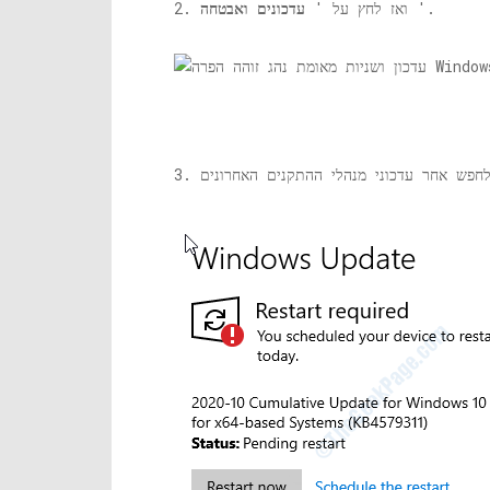
'.
2. ואז לחץ על '
עדכונים ואבטחה