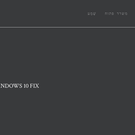
משרד פתוח
שֶׁמַע
שגיאת BSOD ב- WIN32KFULL.SYS ב-  FIX