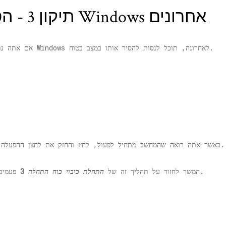
תיקון 3 - הסר התקנה של עדכוני Windows אחרונים
אם אתה נתקל בבעיה זו לאחר שקיבלת לאחרונה עדכון של Windows לאחרונה, תוכל לנסות להסיר אותו במצב בטוח.
כאשר אתה רואה שהמחשב מתחיל לפעול, לחץ והחזק את לחצן ההפעלה למשך 5 שניות כדי לכבות לחלוטין את המכשיר.
פעמים ובפעם הרביעית תנו למחשב להתחיל כרגיל.
3. המשך לחזור על תהליך זה של
התחלת כיבוי כוח התחלה
3
.