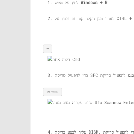
.
מקש Windows + R
1. לחץ על
CTRL + Shift + Ent.
cmd
כנס
sfc /scannow