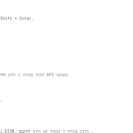
2. לאחר מכן הקלד קוד זה ולחץ על er
להפעיל סריקת SFC פשוטה.
3. כדי להפעיל סריקת SFC הקלד פקודה זו ולחץ
להי
.
4. עליך לבצע בדיקת DISM. כדי להפעיל סריקת DISM, הדבק פקודה זו במסוף ואז הקש
להיכנס