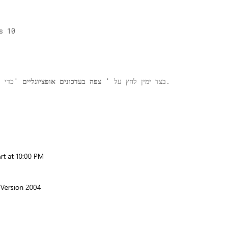
'כדי לחפש אחר עדכוני מנהלי ההתקנים האחרונים.
3. בצד ימין לחץ על '
צפה בעדכונים אופציונליים