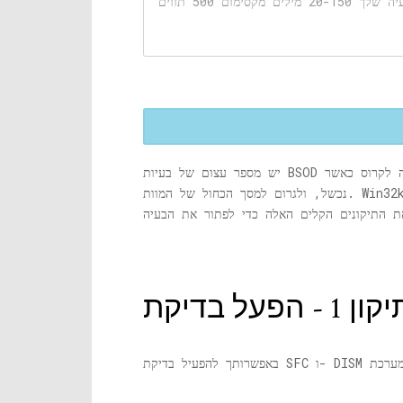
יש מספר עצום של בעיות BSOD שיכולות לקרוס את המערכת שלך ולהפעיל מחדש את המערכת בכוח. לפעמים המערכת שלך יכולה לקרוס כאשר 'win32kfull.sys'
נכשל, ולגרום למסך הכחול של המוות. Win32kfull.sys הוא אחד ממנהלי התקני הליבה שמשמש את המערכת שלך. אם הוא נפגם או אינו תואם למערכת שלך, בעיה