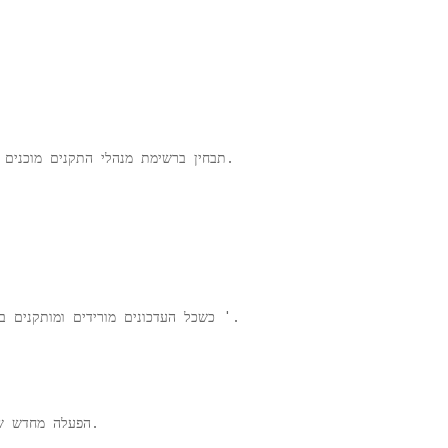
כל העדכונים.
4. תבחין ברשימת מנהלי התקנים מוכנ
'.
6. כשכל העדכונים מורידים ומותקני
הפעלה מחדש של המכונה שלך תתקין את העדכון במכשיר שלך.