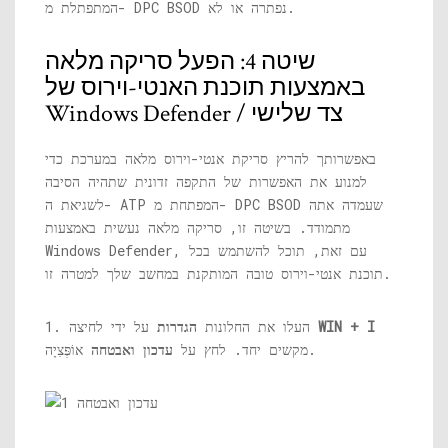
המתפתלת מ- DPC BSOD נפתרה או לא.
שיטה 4: הפעל סריקה מלאה
באמצעות תוכנת האנטי-וירוס של
Windows Defender / צד שלישי
באפשרותך להריץ סריקת אנטי-וירוס מלאה במערכת כדי
למנוע את האפשרות של התקפה זדונית שתהיה הסיבה
לשגיאת ה- ATP המפתחת מ- DPC BSOD שעמדה אתה
מתמודד. בשיטה זו, סריקה מלאה נעשית באמצעות
Windows Defender, עם זאת, תוכל להשתמש בכל
תוכנת אנטי-וירוס טובה המותקנת במחשב שלך למטרה זו.
WIN + I
על ידי לחיצה
1. העלו את החלונות
הגדרות
אוֹפְּצִיָה.
מקשים יחד. לחץ על
עדכון ואבטחה