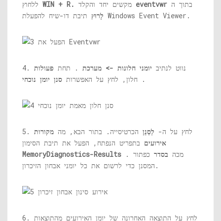
בתוך ה
eventvwr
מקשים יחד והקלד
WIN + R.
ללחוץ
תיבת דו-שיח להפעלת Windows Event Viewer.
לָרוּץ
4. נווט לנתיב
יומני חלונות -> מערכת
. תחת
פעולות
.
חלון, לחץ על האפשרות
סנן יומן נוכחי
5. לחץ על ה-
לְסַנֵן
הכרטיסייה. בתור הבא, מה
מקורות
אירועים
בתפריט הנפתח, הפעל את תיבת הסימון
. מכה
בסדר
כפתור
MemoryDiagnostics-Results
המסנן כדי לרשום את כל יומני אבחון הזיכרון.
6. לחץ על התוצאה האחרונה של יומן האירועים מהתוצאות