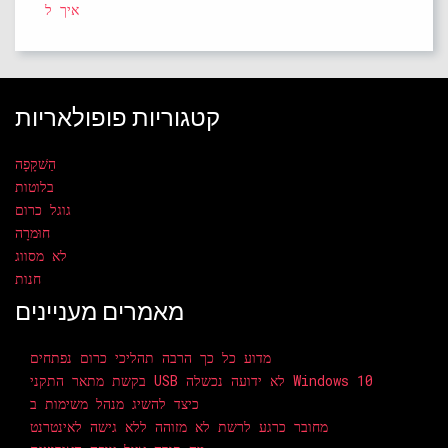
איך ל
קטגוריות פופולאריות
הַשׁקָפָה
בלוטות
גוגל כרום
חוּמרָה
לא מסווג
חנות
מאמרים מעניינים
מדוע כל כך הרבה תהליכי כרום נפתחים
בקשת מתאר התקני USB לא ידועה נכשלה Windows 10
כיצד להשיג מנהל משימות ב
מחובר כרגע לרשת לא מזוהה ללא גישה לאינטרנט