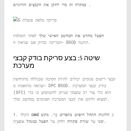
.
במקרה זה כדי לתקן את הקבצים הזדוניים
הפעל מחדש את המחשב האישי שלך
לאחר השלמת
הסריקה ובדוק אם שגיאת ה- BSOD תוקנה.
שיטה 5: בצע סריקת בודק קבצי
מערכת
קבצי רישום פגומים יכולים להיות הסיבה שבגללה מתרחשת
שגיאה מתואמת מ- DPC BSOD. בודק קבצי המערכת
(SFC) הוא כלי עזר רב עוצמה שניתן להשתמש בו כדי
למצוא ולתקן את קבצי המערכת הפגומים במחשב שלך.
ב
חלונות התחל חיפוש בתפריט
בָּר.
מקש
cmd
1. הקלד
אוֹפְּצִיָה.
ימני
עַל
שורת פקודה
ולחץ על
הפעל כמנהל