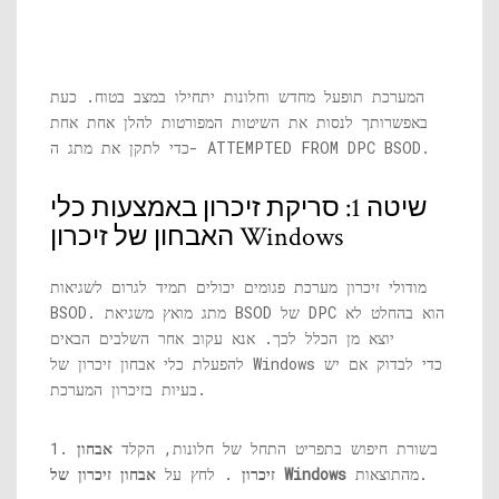
המערכת תופעל מחדש וחלונות יתחילו במצב בטוח. כעת
באפשרותך לנסות את השיטות המפורטות להלן אחת אחת
כדי לתקן את מתג ה- ATTEMPTED FROM DPC BSOD.
שיטה 1: סריקת זיכרון באמצעות כלי
האבחון של זיכרון Windows
מודולי זיכרון מערכת פגומים יכולים תמיד לגרום לשגיאות
BSOD. מתג מואץ משגיאת BSOD של DPC הוא בהחלט לא
יוצא מן הכלל לכך. אנא עקוב אחר השלבים הבאים
להפעלת כלי אבחון זיכרון של Windows כדי לבדוק אם יש
בעיות בזיכרון המערכת.
1. בשורת חיפוש בתפריט התחל של חלונות, הקלד
אבחון
מהתוצאות.
אבחון זיכרון של Windows
זיכרון
. לחץ על