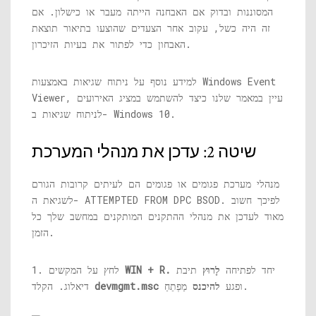
המסוננות ובדוק אם האבחנה הייתה מעבר או כישלון. אם
זה היה כשל, עקוב אחר הצעדים שהוצעו בתיאור תוצאת
האבחון כדי לפתור את בעיות הזיכרון.
למידע נוסף על ניתוח שגיאות באמצעות Windows Event
Viewer, עיין במאמר שלנו כיצד להשתמש במציג האירועים
לניתוח שגיאות ב- Windows 10.
שיטה 2: עדכן את מנהלי המערכת
מנהלי מערכת פגומים או פגומים הם לעיתים קרובות הגורם
לשגיאת ה- ATTEMPTED FROM DPC BSOD. לפיכך חשוב
מאוד לעדכן את מנהלי ההתקנים המותקנים במחשב שלך כל
הזמן.
יחד לפתיחה
לָרוּץ
תיבת
WIN + R.
1. לחץ על המקשים
מַפְתֵחַ.
ופגע
להיכנס
devmgmt.msc
דיאלוג. הקלד