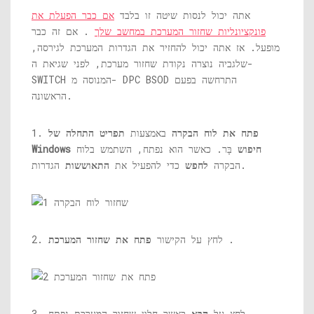
אתה יכול לנסות שיטה זו בלבד
אם כבר הפעלת את
פונקציונליות שחזור המערכת במחשב שלך
. אם זה כבר
מופעל. אז אתה יכול להחזיר את הגדרות המערכת לגירסה,
שלגביה נוצרה נקודת שחזור מערכת, לפני שגיאת ה-
SWITCH המנוסה מ- DPC BSOD התרחשה בפעם
הראשונה.
פתח את לוח הבקרה
באמצעות
תפריט התחלה של
1.
Windows חיפוש
בָּר. כאשר הוא נפתח, השתמש בלוח
הגדרות.
הבקרה
לחפש
כדי להפעיל את
התאוששות
.
2. לחץ על הקישור
פתח את שחזור המערכת
כאשר חלון שחזור המערכת נפתח.
3. לחץ על
הַבָּא