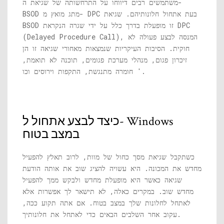
משתמשים רבים דיווחו על התרחשותה של שגיאת ה-
BSOD מתג מואץ מ- DPC בעת אתחול חלונותיהם. שגיאת
BSOD זו מופעלת בדרך כלל על ידי שגרה הנקראת DPC
(Delayed Procedure Call), המנסה לבצע פעולה לא
חוקית. הסיבות העיקריות שנמצאות מאחורי שגיאה זו הן
זיכרון פגום, מנהלי מערכת פגומים, תוכנה לא תואמת,
חומרה מתנגשת, התקפות וירוסים וכו '.
כיצד לבצע אתחול ל- Windows
במצב בטוח
כשתקבל שגיאת מסך כחול של מוות, לרוב תאלץ להפעיל
מחדש את המכונה. היא עשויה להציג שוב את אותה הודעת
שגיאה כאשר היא מופעלת מחדש ולבקש ממך להפעיל
מחדש שוב. במקרים כאלה, לא תישאר לך אפשרות אלא
לאתחל לחלונות שלך במצב בטוח. אם אתה תקוע ככה,
עקוב אחר השלבים הבאים כדי לאתחל את חלונותיך.