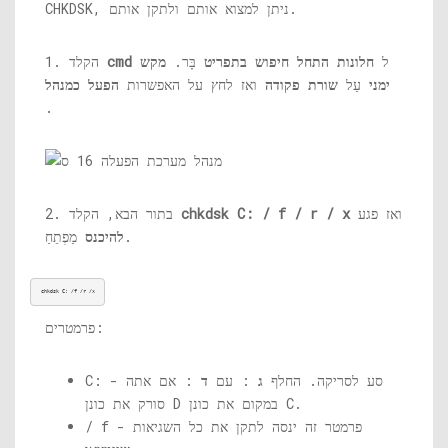
CHKDSK, ניתן למצוא אותם ולתקן אותם.
ל
חלונות התחל חיפוש בתפריט
בָּר.
מקש
cmd
1. הקלד
ימני
עַל
שורת פקודה
ואז לחץ על האפשרות
הפעל כמנהל
.
ואז פגע
chkdsk C: / f / r / x
2. בתור הבא, הקלד
מַפְתֵחַ.
להיכנס
chkdsk C: /f /r /x
פרמטרים:
C: - סע לסריקה. החלף
ג
: עם
ד
: אם אתה
סורק את כונן D במקום את כונן C.
/ f - פרמטר זה ינסה לתקן את כל השגיאות