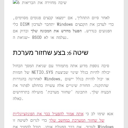
לאחר סיום התהליך, אם יימצאו קבצים פגומים מסוימים,
כלי DISM יתחבר לעדכון Windows כדי לעדכן את הקבצים
הפגועים כנדרש.
הפעל מחדש את המכונה שלך
ובדוק אם
שגיאת ה- BSOD נעלמה או לא.
שיטה 6: בצע שחזור מערכת
סיבה נוספת מדוע אתה מתמודד עם שגיאת המסך הכחול
יכולה להיות בגלל שינוי שביצעת
NETIO.SYS
של המוות
לאחרונה בהגדרות Windows, או יכול להיות בגלל יישום
שהתקנת. החזרת שינויים אלה עשויה בהחלט לפתור את
הבעיה שלך. התכונה 'שחזור מערכת' מועילה בתרחישים
כאלה.
אנא שימו לב כי
אתה אמור להפעיל כבר את הפונקציונליות
של שחזור המערכת במחשב שלך
כדי לגרום לשיטה זו
לעבוד. אם כבר הפעלת אותו, תוכל להחזיר את Windows