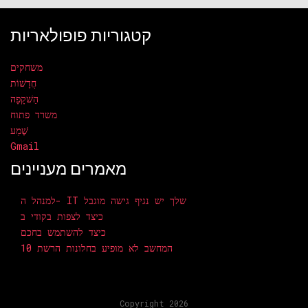
קטגוריות פופולאריות
משחקים
חֲדָשׁוֹת
הַשׁקָפָה
משרד פתוח
שֶׁמַע
Gmail
מאמרים מעניינים
למנהל ה- IT שלך יש נגיף גישה מוגבל
כיצד לצפות בקודי ב
כיצד להשתמש בחכם
המחשב לא מופיע בחלונות הרשת 10
Copyright 2026