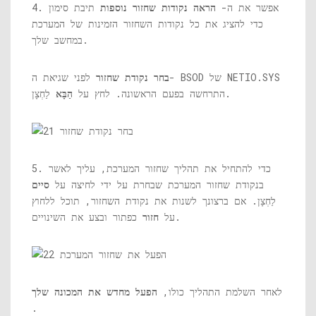
4. אפשר את ה-
הראה נקודות שחזור נוספות
תיבת סימון
כדי להציג את כל נקודות השחזור הזמינות של המערכת
במחשב שלך.
NETIO.SYS
לפני שגיאת ה- BSOD של
בחר נקודת שחזור
לַחְצָן.
התרחשה בפעם הראשונה. לחץ על
הַבָּא
5. כדי להתחיל את תהליך שחזור המערכת, עליך לאשר
בנקודת שחזור המערכת שבחרת על ידי לחיצה על
סיים
לַחְצָן. אם ברצונך לשנות את נקודת השחזור, תוכל ללחוץ
כפתור ובצע את השינויים.
על
חזור
לאחר השלמת התהליך כולו,
הפעל מחדש את המכונה שלך
.