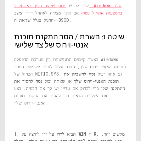
שים לב ש
ייתכן שיהיה עליך לאתחל ל- Windows שלך
באמצעות אתחול בטוח
אם אינך מצליח לאתחל דרך המצב
הרגיל בגלל שגיאת ה- BSOD.
שיטה 1: השבת / הסר התקנת תוכנת
אנטי-וירוס של צד שלישי
כאשר קיימים התנגשויות בין מערכת ההפעלה Windows
ותוכנת האנטי-וירוס שלך, הדבר עלול לגרום לשגיאת המסך
. גם אתה יכול
נסה להשבית את
NETIO.SYS
הכחול של
תוכנת האנטי-וירוס שלך
או שאתה יכול
נסה להסיר את
ההתקנה שלו
כדי לבדוק אם עדיין יש לך את הבעיה. בצע
את השלבים הבאים כדי להסיר את התקנת תוכנת
האנטי-וירוס שלך.
מקשים יחד.
WIN + R.
על ידי לחיצה על
1. תביא
לָרוּץ