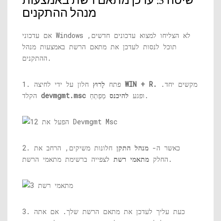
שיטה 3: עדכן מתאם רשת באמצעות
מנהל ההתקנים
אם עדכוני Windows לא הצליחו למצוא עדכונים חדשים,
תוכל לנסות לעדכן את מתאם הרשת באמצעות מנהל
ההתקנים.
מקשים יחד.
WIN + R.
חלון על ידי לחיצה
1. פתח
לָרוּץ
מַפְתֵחַ.
ופגע
להיכנס
devmgmt.msc
הקלד
2. כאשר ה-
מנהל התקן
חלונות משיקים, הרחב את
לצפייה ברשימת מתאמי הרשת.
החלק
מתאמי רשת
3. כעת עליך לעדכן את מתאם הרשת שלך. אם אתה