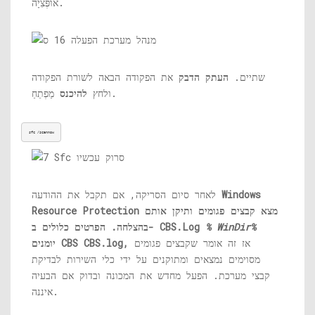
אוֹפְּצִיָה.
שתיים.
העתק הדבק
את הפקודה הבאה לשורת הפקודה
מַפְתֵחַ.
ולחץ
להיכנס
sfc /scannow
Windows
לאחר סיום הסריקה, אם תקבל את ההודעה
Resource Protection מצא קבצים פגומים ותיקן אותם
% WinDir%
CBS.Log
בהצלחה. הפרטים כלולים ב-
אז זה אומר שקבצים פגומים
,
CBS.log
יומנים CBS
מסוימים נמצאים ומתוקנים על ידי כלי השירות לבדיקת
קבצי מערכת. הפעל מחדש את המכונה ובדוק אם הבעיה
איננה.