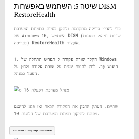
שיטה 5: השתמש באפשרות DISM
RestoreHealth
כדי להריץ סריקה מתקדמת ולתקן בעיות בתמונת המערכת
(שירות וניהול תמונות
DISM
של Windows 10, השתמש
אוֹפְּצִיָה.
RestoreHealth
בפריסה)
1. הקלד
שורת פקודה
ל
תפריט התחלה של Windows
חיפוש
בָּר. לחץ לחיצה ימנית על
שורת פקודה
ולחץ על
הפעל כמנהל.
שתיים.
העתק הדבק
את הפקודה הבאה ואז פגע
להיכנס
מפתח לתיקון תמונת המערכת של חלונות 10.
DISM /Online /Cleanup-Image /RestoreHealth