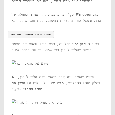
מבולבל איזה מהם לעדכן, בצע את השלבים הבאים:
תפריט התחלה של Windows חיפוש
הקלד
מידע מערכת
ל
סרגל והפעל אותו מתוצאות החיפוש. כעת נווט לנתיב הבא:
System Summary --> Components --> Network --> Adapter
בתוך ה
חלון ימני
בחלונית, כעת תוכל לראות את מתאם
הרשת שעליך לעדכן כפי שמוצג בצילום המסך למטה.
4. עכשיו שאתה יודע איזה מתאם רשת עליך לעדכן,
בחלון מנהל ההתקנים,
מקש ימני
עליו ולחץ על
עדכן את
אוֹפְּצִיָה.
מנהל ההתקן