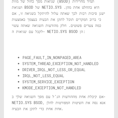
שגיאות מסך כחול של מוות (BSOD) תמיד מחרידות
היא בהחלט אחת מהן.
NETIO.SYS
ושגיאת BSOD של
ישנן סיבות רבות לכך שאתה עלול להיתקל בשגיאה זו, אם
כי ברוב המקרים תוכל לתקן את הבעיה בעצמך באמצעות
כמה צעדים פשוטים. חלק מהודעות השגיאה שאתה עשוי
BSOD הן:
NETIO.SYS
לקבל עם שגיאות ה-
PAGE_FAULT_IN_NONPAGED_AREA
SYSTEM_THREAD_EXCEPTION_NOT_HANDLED
DRIVER_IRQL_NOT_LESS_OR_EQUAL
IRQL_NOT_LESS_EQUAL
SYSTEM_SERVICE_EXCEPTION
KMODE_EXCEPTION_NOT_HANDLED
אם קיבלת אחת מההודעות הנ'ל עם מסך השגיאה שלך ב-
BSOD, אנא נסה את השיטות המפורטות להלן
NETIO.SYS
אחת אחת כדי לתקן את הבעיה.