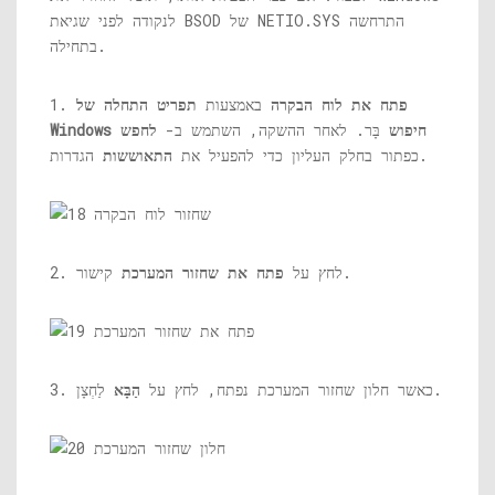
התרחשה
NETIO.SYS
לנקודה לפני שגיאת BSOD של
בתחילה.
פתח את לוח הבקרה
באמצעות
תפריט התחלה של
1.
Windows חיפוש
בָּר. לאחר ההשקה, השתמש ב-
לחפש
הגדרות.
כפתור בחלק העליון כדי להפעיל את
התאוששות
קישור.
2. לחץ על
פתח את שחזור המערכת
לַחְצָן.
3. כאשר חלון שחזור המערכת נפתח, לחץ על
הַבָּא