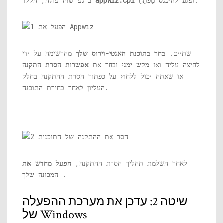
מַפְתֵחַ.
ופגע
להיכנס
appwiz.cpl
ברגע שזה עולה, הקלד
שתיים.
בחר בתוכנת האנטי-וירוס שלך
מהרשימה על ידי
לחיצה עליה ואז
מקש ימני
ובחר את
אפשרות הסרת התקנה
או שאתה יכול ללחוץ על כפתור הסרת ההתקנה בחלק
העליון לאחר בחירת התוכנה.
לאחר השלמת תהליך הסרת ההתקנה,
הפעל מחדש את
.
המכונה שלך
שיטה 2: עדכן את מערכת ההפעלה
של Windows