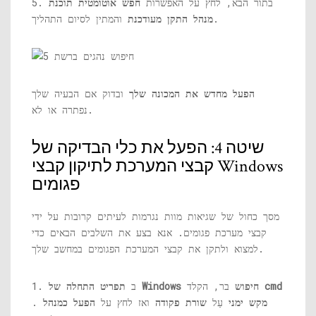
5. בתור הבא, לחץ על האפשרות
חפש אוטומטית תוכנת
והמתין לסיום התהליך.
מנהל התקן מעודכנת
הפעל מחדש את המכונה שלך
ובדוק אם הבעיה שלך
נפתרה או לא.
שיטה 4: הפעל את כלי הבדיקה של
קבצי המערכת לתיקון קבצי Windows
פגומים
מסך כחול של שגיאות מוות נגרמות לעיתים קרובות על ידי
קבצי מערכת פגומים. אנא בצע את השלבים הבאים כדי
למצוא ולתקן את קבצי המערכת הפגומים במחשב שלך.
cmd
בר, הקלד
תפריט התחלה של Windows חיפוש
1. ב
מקש ימני
עַל
שורת פקודה
ואז לחץ על
הפעל כמנהל
.